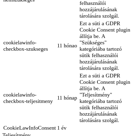
felhasználói
hozzájárulásának
tárolására szolgál.
Ezt a süti a GDPR
Cookie Consent plugin
állítja be. A
cookielawinfo-
"Szükséges"
11 hónao
checkbox-szukseges
kategóriába tartozó
sütik felhasználói
hozzájárulásának
tárolására szolgál.
Ezt a süti a GDPR
Cookie Consent plugin
állítja be. A
cookielawinfo-
"Teljesítmény"
11 hónap
checkbox-teljesitmeny
kategóriába tartozó
sütik felhasználói
hozzájárulásának
tárolására szolgál.
CookieLawInfoConsent
1 év
Teljesítmény