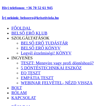
Ugrás
Hívj telefonon: +36 70 52 61 945
a
tartalomhoz
Írj nekünk: belsoero@krisztiviola.hu
FŐOLDAL
BELSŐ ERŐ KLUB
SZOLGÁLTATÁSOK
BELSŐ ERŐ TUDÁSTÁR
BELSŐ ERŐ KÖNYV
Legyél érzelmiségi! KÖNYV
INGYENES
TESZT: Mennyire vagy profi döntéshozó?
5 DÖNTÉSTECHNIKAI ESZKÖZ
EQ TESZT
EMPÁTIA TESZT
WEBINAR FELVÉTEL- NÉZD VISSZA
BOLT
RÓLAM
KAPCSOLAT