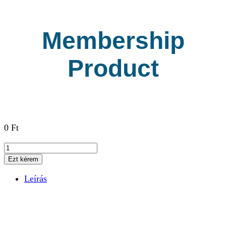
Membership
Product
0
Ft
Membership
Product
Ezt kérem
mennyiség
Leírás