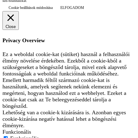
süti-beállításokat.
Cookie beállítások módosítása
ELFOGADOM
Close
Privacy Overview
Ez a weboldal cookie-kat (sütiket) használ a felhasználói
élmény növelése érdekében. Ezekből a cookie-kból a
szükségeseket a böngésződ tárolja, mivel ezek alapvető
fontosságúak a weboldal funkcióinak működéséhez.
Emellett harmadik féltől származó cookie-kat is
használunk, amelyek segítenek nekünk elemezni és
megérteni, hogyan használod ezt a webhelyet. Ezeket a
cookie-kat csak az Te beleegyezéseddel tárolja a
böngésződ.
Lehetőség van a cookie-k kizárására is. Azonban egyes
cookie-kizárása negatív hatással lehet a böngészési
élményre.
Funkcionális