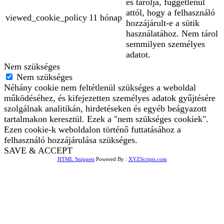
és tárolja, függetlenül
attól, hogy a felhasználó
viewed_cookie_policy
11 hónap
hozzájárult-e a sütik
használatához. Nem tárol
semmilyen személyes
adatot.
Nem szükséges
Nem szükséges
Néhány cookie nem feltétlenül szükséges a weboldal
működéséhez, és kifejezetten személyes adatok gyűjtésére
szolgálnak analitikán, hirdetéseken és egyéb beágyazott
tartalmakon keresztül. Ezek a "nem szükséges cookiek".
Ezen cookie-k weboldalon történő futtatásához a
felhasználó hozzájárulása szükséges.
SAVE & ACCEPT
HTML Snippets
Powered By :
XYZScripts.com
Bejelentkezés
The password must have a