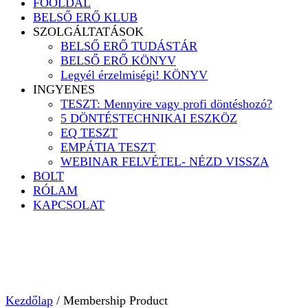
FŐOLDAL
BELSŐ ERŐ KLUB
SZOLGÁLTATÁSOK
BELSŐ ERŐ TUDÁSTÁR
BELSŐ ERŐ KÖNYV
Legyél érzelmiségi! KÖNYV
INGYENES
TESZT: Mennyire vagy profi döntéshozó?
5 DÖNTÉSTECHNIKAI ESZKÖZ
EQ TESZT
EMPÁTIA TESZT
WEBINAR FELVÉTEL- NÉZD VISSZA
BOLT
RÓLAM
KAPCSOLAT
Kezdőlap
/ Membership Product