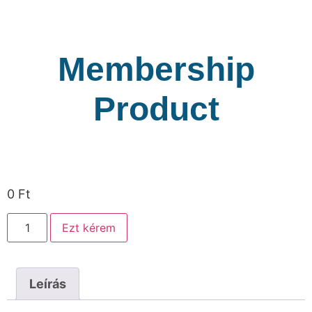
Membership
Product
0
Ft
Ezt kérem
Leírás