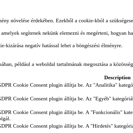
lmény növelése érdekében. Ezekből a cookie-kból a szükségese
, amelyek segítenek nekünk elemezni és megérteni, hogyan ha
e-kizárása negatív hatással lehet a böngészési élményre.
ásában, például a weboldal tartalmának megosztása a közösség
Description
GDPR Cookie Consent plugin állítja be. Az "Analitika" kategór
 GDPR Cookie Consent plugin állítja be. Az "Egyéb" kategóriáb
 GDPR Cookie Consent plugin állítja be. A "Funkcionális" kate
olgál.
GDPR Cookie Consent plugin állítja be. A "Hirdetés" kategóriá