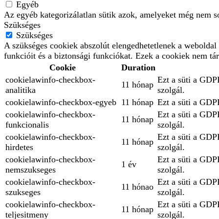
Egyéb
Az egyéb kategorizálatlan sütik azok, amelyeket még nem so
Szükséges
Szükséges
A szükséges cookiek abszolút elengedhetetlenek a weboldal 
funkcióit és a biztonsági funkciókat. Ezek a cookiek nem tá
Cookie
Duration
cookielawinfo-checkbox-
Ezt a süti a GDPR
11 hónap
analitika
szolgál.
cookielawinfo-checkbox-egyeb
11 hónap
Ezt a süti a GDPR
cookielawinfo-checkbox-
Ezt a süti a GDPR
11 hónap
funkcionalis
szolgál.
cookielawinfo-checkbox-
Ezt a süti a GDPR
11 hónap
hirdetes
szolgál.
cookielawinfo-checkbox-
Ezt a süti a GDPR
1 év
nemszukseges
szolgál.
cookielawinfo-checkbox-
Ezt a süti a GDPR
11 hónao
szukseges
szolgál.
cookielawinfo-checkbox-
Ezt a süti a GDPR
11 hónap
teljesitmeny
szolgál.