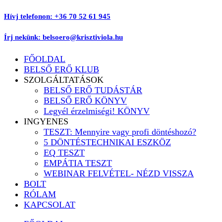
Ugrás
Hívj telefonon: +36 70 52 61 945
a
tartalomhoz
Írj nekünk: belsoero@krisztiviola.hu
FŐOLDAL
BELSŐ ERŐ KLUB
SZOLGÁLTATÁSOK
BELSŐ ERŐ TUDÁSTÁR
BELSŐ ERŐ KÖNYV
Legyél érzelmiségi! KÖNYV
INGYENES
TESZT: Mennyire vagy profi döntéshozó?
5 DÖNTÉSTECHNIKAI ESZKÖZ
EQ TESZT
EMPÁTIA TESZT
WEBINAR FELVÉTEL- NÉZD VISSZA
BOLT
RÓLAM
KAPCSOLAT