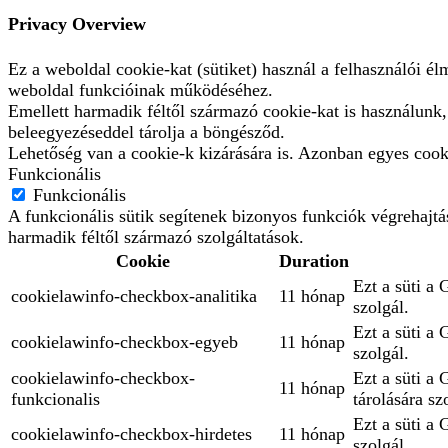
Privacy Overview
Ez a weboldal cookie-kat (sütiket) használ a felhasználói é
weboldal funkcióinak működéséhez.
Emellett harmadik féltől származó cookie-kat is használunk
beleegyezéseddel tárolja a böngésződ.
Lehetőség van a cookie-k kizárására is. Azonban egyes cooki
Funkcionális
Funkcionális
A funkcionális sütik segítenek bizonyos funkciók végrehajt
harmadik féltől származó szolgáltatások.
Cookie
Duration
Ezt a süti a 
cookielawinfo-checkbox-analitika
11 hónap
szolgál.
Ezt a süti a
cookielawinfo-checkbox-egyeb
11 hónap
szolgál.
cookielawinfo-checkbox-
Ezt a süti a
11 hónap
funkcionalis
tárolására sz
Ezt a süti a 
cookielawinfo-checkbox-hirdetes
11 hónap
szolgál.