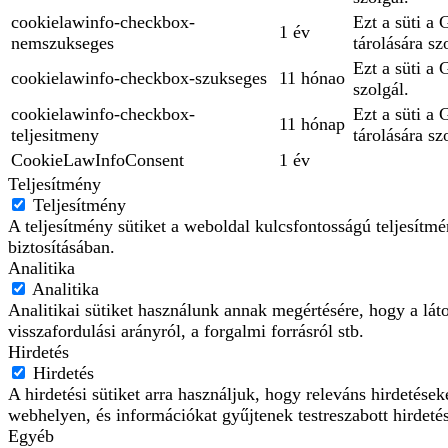
cookielawinfo-checkbox-
Ezt a süti a
1 év
nemszukseges
tárolására sz
Ezt a süti a
cookielawinfo-checkbox-szukseges
11 hónao
szolgál.
cookielawinfo-checkbox-
Ezt a süti a
11 hónap
teljesitmeny
tárolására sz
CookieLawInfoConsent
1 év
Teljesítmény
Teljesítmény
A teljesítmény sütiket a weboldal kulcsfontosságú teljesít
biztosításában.
Analitika
Analitika
Analitikai sütiket használunk annak megértésére, hogy a lát
visszafordulási arányról, a forgalmi forrásról stb.
Hirdetés
Hirdetés
A hirdetési sütiket arra használjuk, hogy releváns hirdetés
webhelyen, és információkat gyűjtenek testreszabott hirdeté
Egyéb