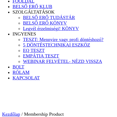
FŐOLDAL
BELSŐ ERŐ KLUB
SZOLGÁLTATÁSOK
BELSŐ ERŐ TUDÁSTÁR
BELSŐ ERŐ KÖNYV
Legyél érzelmiségi! KÖNYV
INGYENES
TESZT: Mennyire vagy profi döntéshozó?
5 DÖNTÉSTECHNIKAI ESZKÖZ
EQ TESZT
EMPÁTIA TESZT
WEBINAR FELVÉTEL- NÉZD VISSZA
BOLT
RÓLAM
KAPCSOLAT
Kezdőlap
/ Membership Product