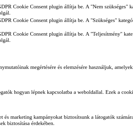
 GDPR Cookie Consent plugin állítja be. A "Nem szükséges" ka
olgál.
 GDPR Cookie Consent plugin állítja be. A "Szükséges" kategór
 GDPR Cookie Consent plugin állítja be. A "Teljesítmény" kate
olgál.
ménymutatóinak megértésére és elemzésére használjuk, amelyek
ogatók hogyan lépnek kapcsolatba a weboldallal. Ezek a cooki
eket és marketing kampányokat biztosítsunk a látogatók számár
sek biztosítása érdekében.