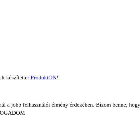
t készítette:
ProduktON!
znál a jobb felhasználói élmény érdekében. Bízom benne, hogy
FOGADOM