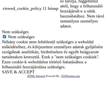
és tárolja, függetlenül
attól, hogy a felhasználó
viewed_cookie_policy
11 hónap
hozzájárult-e a sütik
használatához. Nem tárol
semmilyen személyes
adatot.
Nem szükséges
Nem szükséges
Néhány cookie nem feltétlenül szükséges a weboldal
működéséhez, és kifejezetten személyes adatok gyűjtésére
szolgálnak analitikán, hirdetéseken és egyéb beágyazott
tartalmakon keresztül. Ezek a "nem szükséges cookiek".
Ezen cookie-k weboldalon történő futtatásához a
felhasználó hozzájárulása szükséges.
SAVE & ACCEPT
HTML Snippets
Powered By :
XYZScripts.com
Bejelentkezés
The password must have a