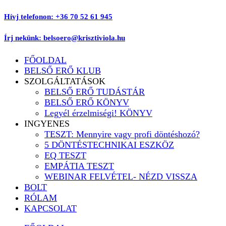
Ugrás
Hívj telefonon: +36 70 52 61 945
a
tartalomhoz
Írj nekünk: belsoero@krisztiviola.hu
FŐOLDAL
BELSŐ ERŐ KLUB
SZOLGÁLTATÁSOK
BELSŐ ERŐ TUDÁSTÁR
BELSŐ ERŐ KÖNYV
Legyél érzelmiségi! KÖNYV
INGYENES
TESZT: Mennyire vagy profi döntéshozó?
5 DÖNTÉSTECHNIKAI ESZKÖZ
EQ TESZT
EMPÁTIA TESZT
WEBINAR FELVÉTEL- NÉZD VISSZA
BOLT
RÓLAM
KAPCSOLAT