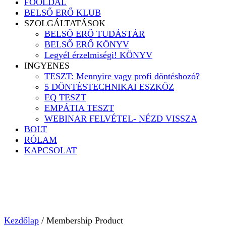
FŐOLDAL
BELSŐ ERŐ KLUB
SZOLGÁLTATÁSOK
BELSŐ ERŐ TUDÁSTÁR
BELSŐ ERŐ KÖNYV
Legyél érzelmiségi! KÖNYV
INGYENES
TESZT: Mennyire vagy profi döntéshozó?
5 DÖNTÉSTECHNIKAI ESZKÖZ
EQ TESZT
EMPÁTIA TESZT
WEBINAR FELVÉTEL- NÉZD VISSZA
BOLT
RÓLAM
KAPCSOLAT
Kezdőlap
/ Membership Product