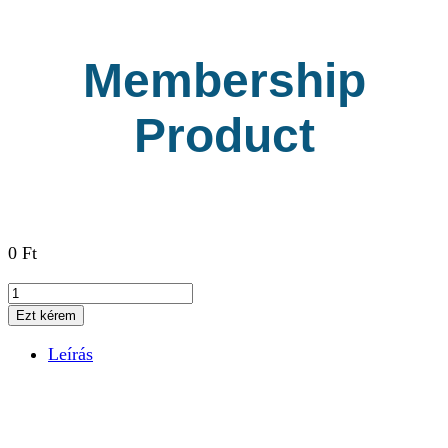
Membership
Product
0
Ft
Membership
Product
Ezt kérem
mennyiség
Leírás