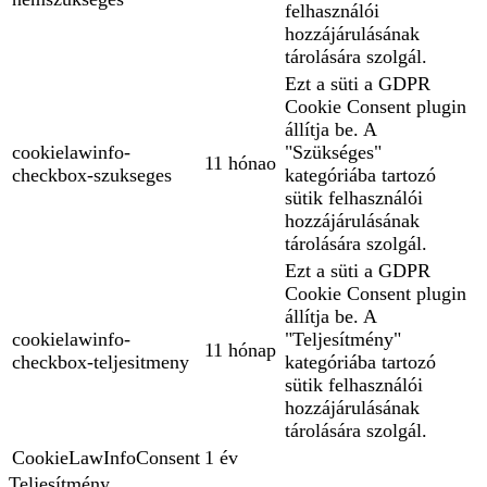
felhasználói
hozzájárulásának
tárolására szolgál.
Ezt a süti a GDPR
Cookie Consent plugin
állítja be. A
cookielawinfo-
"Szükséges"
11 hónao
checkbox-szukseges
kategóriába tartozó
sütik felhasználói
hozzájárulásának
tárolására szolgál.
Ezt a süti a GDPR
Cookie Consent plugin
állítja be. A
cookielawinfo-
"Teljesítmény"
11 hónap
checkbox-teljesitmeny
kategóriába tartozó
sütik felhasználói
hozzájárulásának
tárolására szolgál.
CookieLawInfoConsent
1 év
Teljesítmény