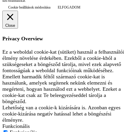
süti-beállításokat.
Cookie beállítások módosítása
ELFOGADOM
Close
Privacy Overview
Ez a weboldal cookie-kat (sütiket) használ a felhasználói
élmény növelése érdekében. Ezekből a cookie-kból a
szükségeseket a böngésződ tárolja, mivel ezek alapvető
fontosságúak a weboldal funkcióinak működéséhez.
Emellett harmadik féltől származó cookie-kat is
használunk, amelyek segítenek nekünk elemezni és
megérteni, hogyan használod ezt a webhelyet. Ezeket a
cookie-kat csak az Te beleegyezéseddel tárolja a
böngésződ.
Lehetőség van a cookie-k kizárására is. Azonban egyes
cookie-kizárása negatív hatással lehet a böngészési
élményre.
Funkcionális