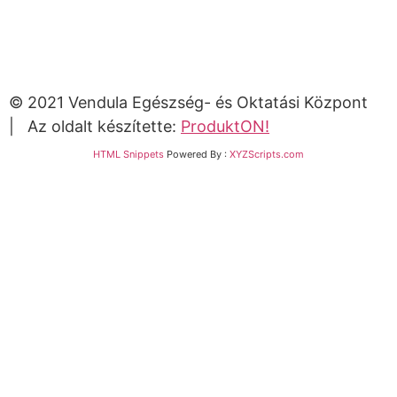
© 2021 Vendula Egészség- és Oktatási Központ
| Az oldalt készítette:
ProduktON!
HTML Snippets
Powered By :
XYZScripts.com
Bejelentkezés
The password must have a minimum of 8 characters