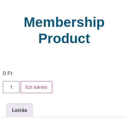
Membership
Product
0
Ft
Ezt kérem
Leírás