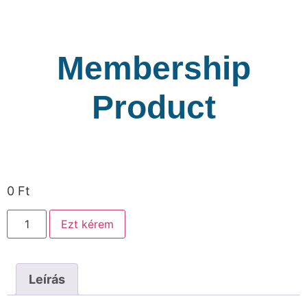
Membership
Product
0
Ft
Ezt kérem
Leírás