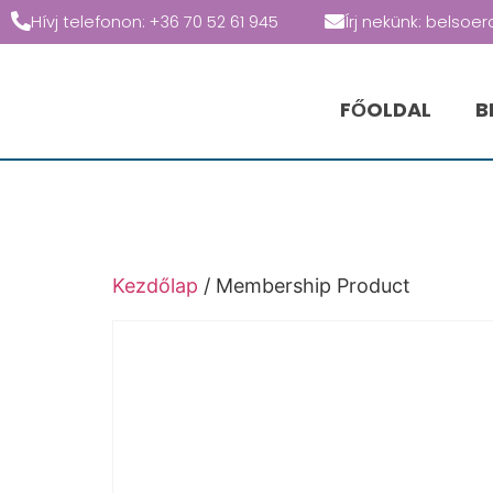
Hívj telefonon: +36 70 52 61 945
Írj nekünk: belsoer
FŐOLDAL
B
Kezdőlap
/ Membership Product