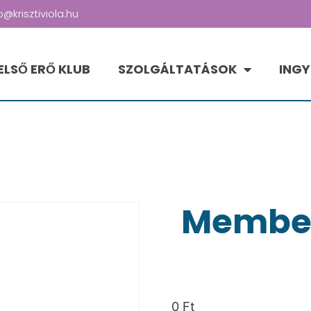
o@krisztiviola.hu
ELSŐ ERŐ KLUB
SZOLGÁLTATÁSOK
INGY
Member
0
Ft