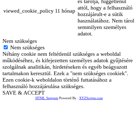
és tárolja, függetlenül
attól, hogy a felhasználó
viewed_cookie_policy
11 hónap
hozzájárult-e a sütik
használatához. Nem tárol
semmilyen személyes
adatot.
Nem szükséges
Nem szükséges
Néhány cookie nem feltétlenül szükséges a weboldal
működéséhez, és kifejezetten személyes adatok gyűjtésére
szolgálnak analitikán, hirdetéseken és egyéb beágyazott
tartalmakon keresztül. Ezek a "nem szükséges cookiek".
Ezen cookie-k weboldalon történő futtatásához a
felhasználó hozzájárulása szükséges.
SAVE & ACCEPT
HTML Snippets
Powered By :
XYZScripts.com
Bejelentkezés
The password must have a