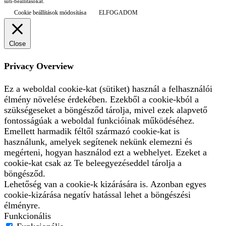
süti-beállításokat.
Cookie beállítások módosítása
ELFOGADOM
Close
Privacy Overview
Ez a weboldal cookie-kat (sütiket) használ a felhasználói
élmény növelése érdekében. Ezekből a cookie-kból a
szükségeseket a böngésződ tárolja, mivel ezek alapvető
fontosságúak a weboldal funkcióinak működéséhez.
Emellett harmadik féltől származó cookie-kat is
használunk, amelyek segítenek nekünk elemezni és
megérteni, hogyan használod ezt a webhelyet. Ezeket a
cookie-kat csak az Te beleegyezéseddel tárolja a
böngésződ.
Lehetőség van a cookie-k kizárására is. Azonban egyes
cookie-kizárása negatív hatással lehet a böngészési
élményre.
Funkcionális