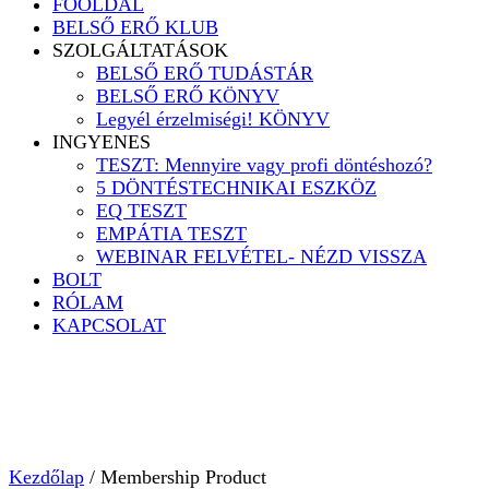
FŐOLDAL
BELSŐ ERŐ KLUB
SZOLGÁLTATÁSOK
BELSŐ ERŐ TUDÁSTÁR
BELSŐ ERŐ KÖNYV
Legyél érzelmiségi! KÖNYV
INGYENES
TESZT: Mennyire vagy profi döntéshozó?
5 DÖNTÉSTECHNIKAI ESZKÖZ
EQ TESZT
EMPÁTIA TESZT
WEBINAR FELVÉTEL- NÉZD VISSZA
BOLT
RÓLAM
KAPCSOLAT
Kezdőlap
/ Membership Product