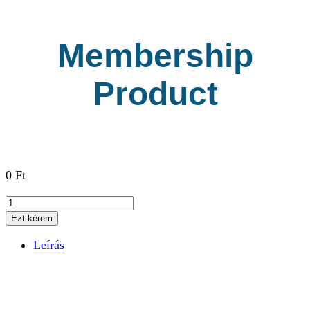
Membership
Product
0
Ft
Membership
Product
Ezt kérem
mennyiség
Leírás