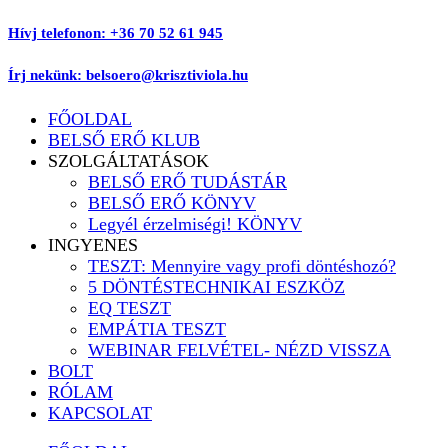
Ugrás
Hívj telefonon: +36 70 52 61 945
a
tartalomhoz
Írj nekünk: belsoero@krisztiviola.hu
FŐOLDAL
BELSŐ ERŐ KLUB
SZOLGÁLTATÁSOK
BELSŐ ERŐ TUDÁSTÁR
BELSŐ ERŐ KÖNYV
Legyél érzelmiségi! KÖNYV
INGYENES
TESZT: Mennyire vagy profi döntéshozó?
5 DÖNTÉSTECHNIKAI ESZKÖZ
EQ TESZT
EMPÁTIA TESZT
WEBINAR FELVÉTEL- NÉZD VISSZA
BOLT
RÓLAM
KAPCSOLAT