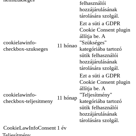
felhasználói
hozzájárulásának
tárolására szolgál.
Ezt a süti a GDPR
Cookie Consent plugin
állítja be. A
cookielawinfo-
"Szükséges"
11 hónao
checkbox-szukseges
kategóriába tartozó
sütik felhasználói
hozzájárulásának
tárolására szolgál.
Ezt a süti a GDPR
Cookie Consent plugin
állítja be. A
cookielawinfo-
"Teljesítmény"
11 hónap
checkbox-teljesitmeny
kategóriába tartozó
sütik felhasználói
hozzájárulásának
tárolására szolgál.
CookieLawInfoConsent
1 év
Teljesítmény