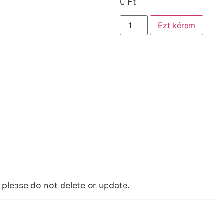
0
Ft
Ezt kérem
please do not delete or update.