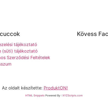
 cuccok
Kövess Fa
zelési tájékoztató
 (süti) tájékoztató
nos Szerződési Feltételek
sszum
z oldalt készítette:
ProduktON!
HTML Snippets
Powered By :
XYZScripts.com