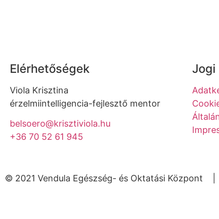
Elérhetőségek
Jogi
Viola Krisztina
Adatke
érzelmiintelligencia-fejlesztő mentor
Cookie
Általá
belsoero@krisztiviola.hu
Impre
+36 70 52 61 945
© 2021 Vendula Egészség- és Oktatási Központ | A
Bejelentkezés