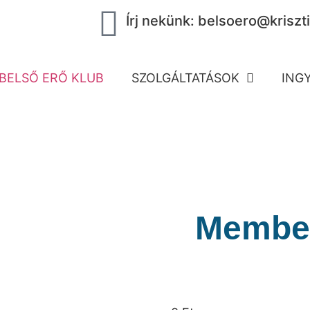
Írj nekünk: belsoero@kriszti
BELSŐ ERŐ KLUB
SZOLGÁLTATÁSOK
ING
Member