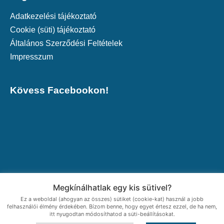
Adatkezelési tájékoztató
Cookie (süti) tájékoztató
Általános Szerződési Feltételek
Impresszum
Kövess Facebookon!
Megkínálhatlak egy kis sütivel?
Ez a weboldal (ahogyan az összes) sütiket (cookie-kat) használ a jobb
felhasználói élmény érdekében. Bízom benne, hogy egyet értesz ezzel, de ha nem,
itt nyugodtan módosíthatod a süti-beállításokat.
© 2021 Vendula Egészség- és Oktatási Központ | Az oldalt