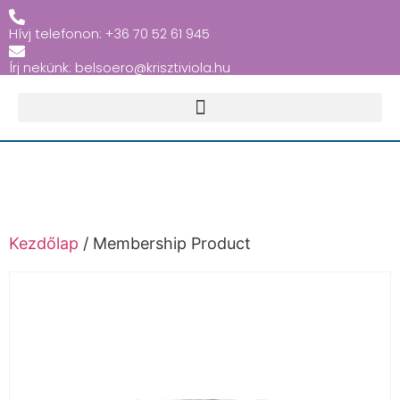
Hívj telefonon: +36 70 52 61 945
Írj nekünk: belsoero@krisztiviola.hu
Kezdőlap
/ Membership Product