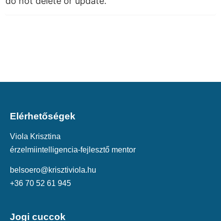
do not delete or update.
Elérhetőségek
Viola Krisztina
érzelmiintelligencia-fejlesztő mentor
belsoero@krisztiviola.hu
+36 70 52 61 945
Jogi cuccok