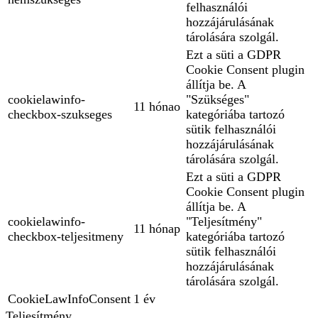
felhasználói
hozzájárulásának
tárolására szolgál.
Ezt a süti a GDPR
Cookie Consent plugin
állítja be. A
cookielawinfo-
"Szükséges"
11 hónao
checkbox-szukseges
kategóriába tartozó
sütik felhasználói
hozzájárulásának
tárolására szolgál.
Ezt a süti a GDPR
Cookie Consent plugin
állítja be. A
cookielawinfo-
"Teljesítmény"
11 hónap
checkbox-teljesitmeny
kategóriába tartozó
sütik felhasználói
hozzájárulásának
tárolására szolgál.
CookieLawInfoConsent
1 év
Teljesítmény