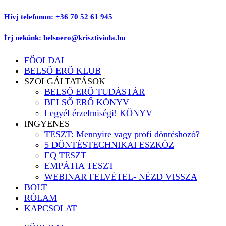
Ugrás
Hívj telefonon: +36 70 52 61 945
a
tartalomhoz
Írj nekünk: belsoero@krisztiviola.hu
FŐOLDAL
BELSŐ ERŐ KLUB
SZOLGÁLTATÁSOK
BELSŐ ERŐ TUDÁSTÁR
BELSŐ ERŐ KÖNYV
Legyél érzelmiségi! KÖNYV
INGYENES
TESZT: Mennyire vagy profi döntéshozó?
5 DÖNTÉSTECHNIKAI ESZKÖZ
EQ TESZT
EMPÁTIA TESZT
WEBINAR FELVÉTEL- NÉZD VISSZA
BOLT
RÓLAM
KAPCSOLAT