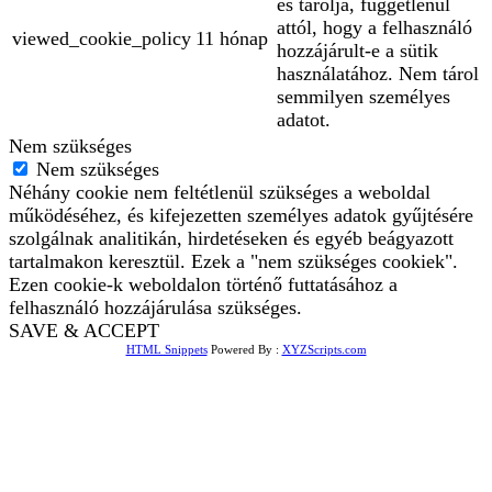
és tárolja, függetlenül
attól, hogy a felhasználó
viewed_cookie_policy
11 hónap
hozzájárult-e a sütik
használatához. Nem tárol
semmilyen személyes
adatot.
Nem szükséges
Nem szükséges
Néhány cookie nem feltétlenül szükséges a weboldal
működéséhez, és kifejezetten személyes adatok gyűjtésére
szolgálnak analitikán, hirdetéseken és egyéb beágyazott
tartalmakon keresztül. Ezek a "nem szükséges cookiek".
Ezen cookie-k weboldalon történő futtatásához a
felhasználó hozzájárulása szükséges.
SAVE & ACCEPT
HTML Snippets
Powered By :
XYZScripts.com
Bejelentkezés
The password must have a