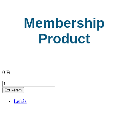
Membership
Product
0
Ft
Membership
Product
Ezt kérem
mennyiség
Leírás