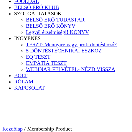
FŐOLDAL
BELSŐ ERŐ KLUB
SZOLGÁLTATÁSOK
BELSŐ ERŐ TUDÁSTÁR
BELSŐ ERŐ KÖNYV
Legyél érzelmiségi! KÖNYV
INGYENES
TESZT: Mennyire vagy profi döntéshozó?
5 DÖNTÉSTECHNIKAI ESZKÖZ
EQ TESZT
EMPÁTIA TESZT
WEBINAR FELVÉTEL- NÉZD VISSZA
BOLT
RÓLAM
KAPCSOLAT
Kezdőlap
/ Membership Product