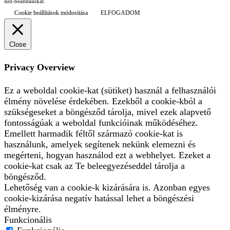
süti-beállításokat.
Cookie beállítások módosítása
ELFOGADOM
Close
Privacy Overview
Ez a weboldal cookie-kat (sütiket) használ a felhasználói
élmény növelése érdekében. Ezekből a cookie-kból a
szükségeseket a böngésződ tárolja, mivel ezek alapvető
fontosságúak a weboldal funkcióinak működéséhez.
Emellett harmadik féltől származó cookie-kat is
használunk, amelyek segítenek nekünk elemezni és
megérteni, hogyan használod ezt a webhelyet. Ezeket a
cookie-kat csak az Te beleegyezéseddel tárolja a
böngésződ.
Lehetőség van a cookie-k kizárására is. Azonban egyes
cookie-kizárása negatív hatással lehet a böngészési
élményre.
Funkcionális