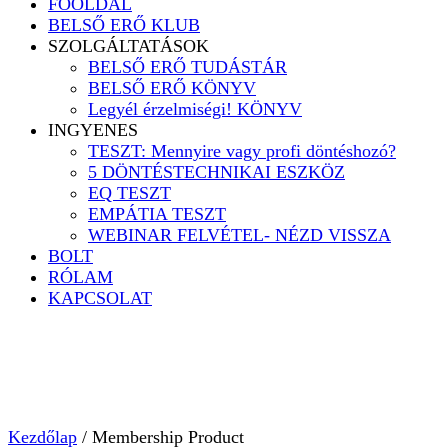
FŐOLDAL
BELSŐ ERŐ KLUB
SZOLGÁLTATÁSOK
BELSŐ ERŐ TUDÁSTÁR
BELSŐ ERŐ KÖNYV
Legyél érzelmiségi! KÖNYV
INGYENES
TESZT: Mennyire vagy profi döntéshozó?
5 DÖNTÉSTECHNIKAI ESZKÖZ
EQ TESZT
EMPÁTIA TESZT
WEBINAR FELVÉTEL- NÉZD VISSZA
BOLT
RÓLAM
KAPCSOLAT
Kezdőlap
/ Membership Product