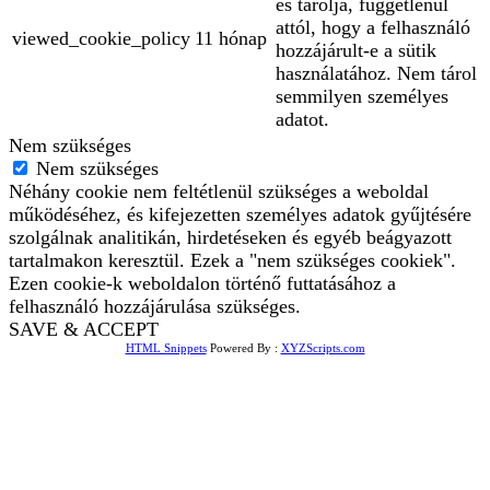
és tárolja, függetlenül
attól, hogy a felhasználó
viewed_cookie_policy
11 hónap
hozzájárult-e a sütik
használatához. Nem tárol
semmilyen személyes
adatot.
Nem szükséges
Nem szükséges
Néhány cookie nem feltétlenül szükséges a weboldal
működéséhez, és kifejezetten személyes adatok gyűjtésére
szolgálnak analitikán, hirdetéseken és egyéb beágyazott
tartalmakon keresztül. Ezek a "nem szükséges cookiek".
Ezen cookie-k weboldalon történő futtatásához a
felhasználó hozzájárulása szükséges.
SAVE & ACCEPT
HTML Snippets
Powered By :
XYZScripts.com
Bejelentkezés
The password must have a