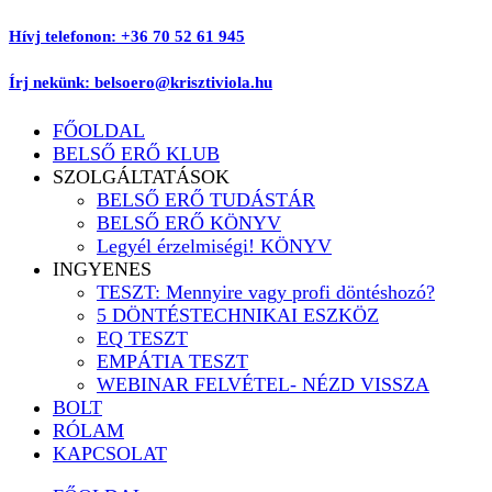
Ugrás
Hívj telefonon: +36 70 52 61 945
a
tartalomhoz
Írj nekünk: belsoero@krisztiviola.hu
FŐOLDAL
BELSŐ ERŐ KLUB
SZOLGÁLTATÁSOK
BELSŐ ERŐ TUDÁSTÁR
BELSŐ ERŐ KÖNYV
Legyél érzelmiségi! KÖNYV
INGYENES
TESZT: Mennyire vagy profi döntéshozó?
5 DÖNTÉSTECHNIKAI ESZKÖZ
EQ TESZT
EMPÁTIA TESZT
WEBINAR FELVÉTEL- NÉZD VISSZA
BOLT
RÓLAM
KAPCSOLAT