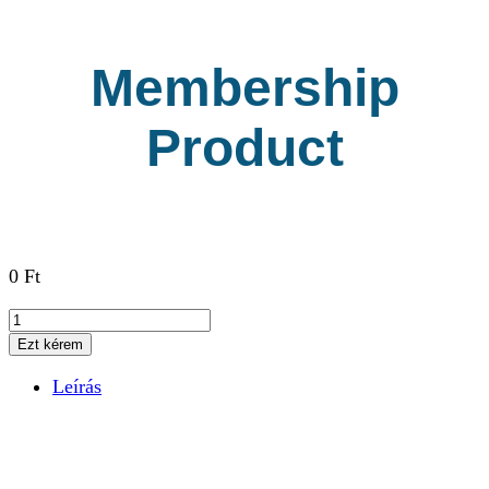
Membership
Product
0
Ft
Membership
Product
Ezt kérem
mennyiség
Leírás