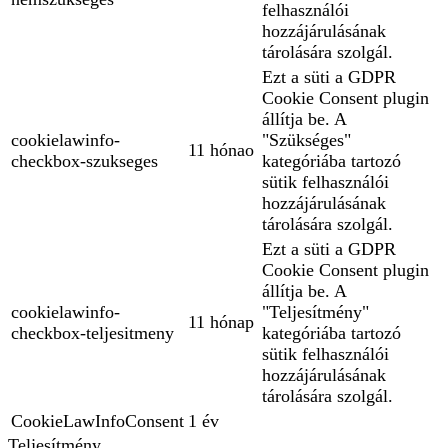
felhasználói
hozzájárulásának
tárolására szolgál.
Ezt a süti a GDPR
Cookie Consent plugin
állítja be. A
cookielawinfo-
"Szükséges"
11 hónao
checkbox-szukseges
kategóriába tartozó
sütik felhasználói
hozzájárulásának
tárolására szolgál.
Ezt a süti a GDPR
Cookie Consent plugin
állítja be. A
cookielawinfo-
"Teljesítmény"
11 hónap
checkbox-teljesitmeny
kategóriába tartozó
sütik felhasználói
hozzájárulásának
tárolására szolgál.
CookieLawInfoConsent
1 év
Teljesítmény