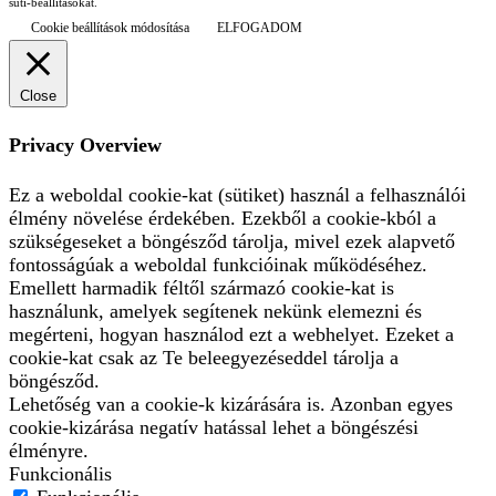
süti-beállításokat.
Cookie beállítások módosítása
ELFOGADOM
Close
Privacy Overview
Ez a weboldal cookie-kat (sütiket) használ a felhasználói
élmény növelése érdekében. Ezekből a cookie-kból a
szükségeseket a böngésződ tárolja, mivel ezek alapvető
fontosságúak a weboldal funkcióinak működéséhez.
Emellett harmadik féltől származó cookie-kat is
használunk, amelyek segítenek nekünk elemezni és
megérteni, hogyan használod ezt a webhelyet. Ezeket a
cookie-kat csak az Te beleegyezéseddel tárolja a
böngésződ.
Lehetőség van a cookie-k kizárására is. Azonban egyes
cookie-kizárása negatív hatással lehet a böngészési
élményre.
Funkcionális