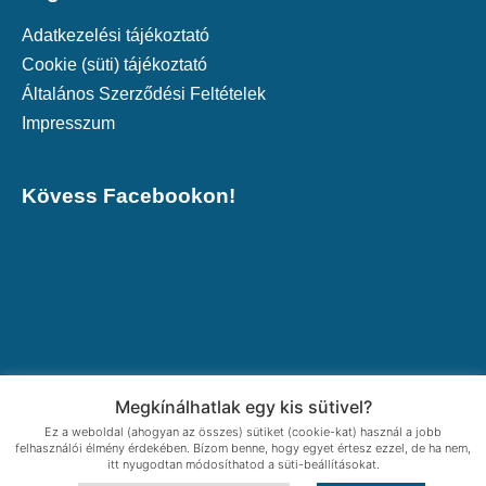
Adatkezelési tájékoztató
Cookie (süti) tájékoztató
Általános Szerződési Feltételek
Impresszum
Kövess Facebookon!
Megkínálhatlak egy kis sütivel?
Ez a weboldal (ahogyan az összes) sütiket (cookie-kat) használ a jobb
felhasználói élmény érdekében. Bízom benne, hogy egyet értesz ezzel, de ha nem,
itt nyugodtan módosíthatod a süti-beállításokat.
© 2021 Vendula Egészség- és Oktatási Központ | Az oldalt