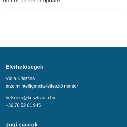
do not delete or update.
Elérhetőségek
Viola Krisztina
érzelmiintelligencia-fejlesztő mentor
belsoero@krisztiviola.hu
+36 70 52 61 945
Jogi cuccok