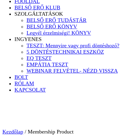
FŐOLDAL
BELSŐ ERŐ KLUB
SZOLGÁLTATÁSOK
BELSŐ ERŐ TUDÁSTÁR
BELSŐ ERŐ KÖNYV
Legyél érzelmiségi! KÖNYV
INGYENES
TESZT: Mennyire vagy profi döntéshozó?
5 DÖNTÉSTECHNIKAI ESZKÖZ
EQ TESZT
EMPÁTIA TESZT
WEBINAR FELVÉTEL- NÉZD VISSZA
BOLT
RÓLAM
KAPCSOLAT
Kezdőlap
/ Membership Product