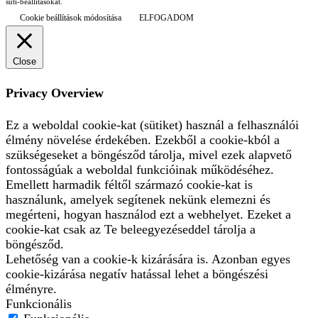
süti-beállításokat.
Cookie beállítások módosítása
ELFOGADOM
Close
Privacy Overview
Ez a weboldal cookie-kat (sütiket) használ a felhasználói
élmény növelése érdekében. Ezekből a cookie-kból a
szükségeseket a böngésződ tárolja, mivel ezek alapvető
fontosságúak a weboldal funkcióinak működéséhez.
Emellett harmadik féltől származó cookie-kat is
használunk, amelyek segítenek nekünk elemezni és
megérteni, hogyan használod ezt a webhelyet. Ezeket a
cookie-kat csak az Te beleegyezéseddel tárolja a
böngésződ.
Lehetőség van a cookie-k kizárására is. Azonban egyes
cookie-kizárása negatív hatással lehet a böngészési
élményre.
Funkcionális