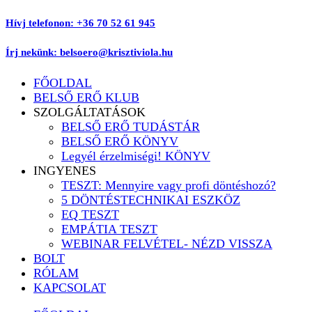
Ugrás
Hívj telefonon: +36 70 52 61 945
a
tartalomhoz
Írj nekünk: belsoero@krisztiviola.hu
FŐOLDAL
BELSŐ ERŐ KLUB
SZOLGÁLTATÁSOK
BELSŐ ERŐ TUDÁSTÁR
BELSŐ ERŐ KÖNYV
Legyél érzelmiségi! KÖNYV
INGYENES
TESZT: Mennyire vagy profi döntéshozó?
5 DÖNTÉSTECHNIKAI ESZKÖZ
EQ TESZT
EMPÁTIA TESZT
WEBINAR FELVÉTEL- NÉZD VISSZA
BOLT
RÓLAM
KAPCSOLAT