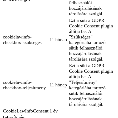
felhasználói
hozzájárulásának
tárolására szolgál.
Ezt a süti a GDPR
Cookie Consent plugin
állítja be. A
cookielawinfo-
"Szükséges"
11 hónao
checkbox-szukseges
kategóriába tartozó
sütik felhasználói
hozzájárulásának
tárolására szolgál.
Ezt a süti a GDPR
Cookie Consent plugin
állítja be. A
cookielawinfo-
"Teljesítmény"
11 hónap
checkbox-teljesitmeny
kategóriába tartozó
sütik felhasználói
hozzájárulásának
tárolására szolgál.
CookieLawInfoConsent
1 év
Teljesítmény