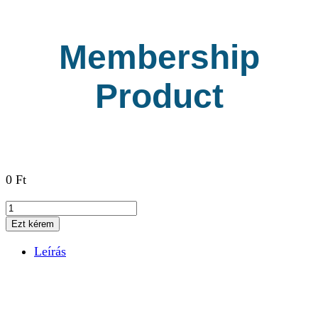
Membership
Product
0
Ft
Membership
Product
Ezt kérem
mennyiség
Leírás