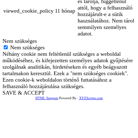
és tárolja, függetlenül
attól, hogy a felhasználó
viewed_cookie_policy
11 hónap
hozzájárult-e a sütik
használatához. Nem tárol
semmilyen személyes
adatot.
Nem szükséges
Nem szükséges
Néhány cookie nem feltétlenül szükséges a weboldal
működéséhez, és kifejezetten személyes adatok gyűjtésére
szolgálnak analitikán, hirdetéseken és egyéb beágyazott
tartalmakon keresztül. Ezek a "nem szükséges cookiek".
Ezen cookie-k weboldalon történő futtatásához a
felhasználó hozzájárulása szükséges.
SAVE & ACCEPT
HTML Snippets
Powered By :
XYZScripts.com
Bejelentkezés
The password must have a