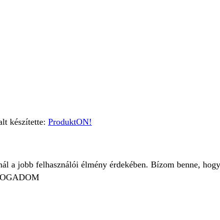
t készítette:
ProduktON!
znál a jobb felhasználói élmény érdekében. Bízom benne, hogy
FOGADOM