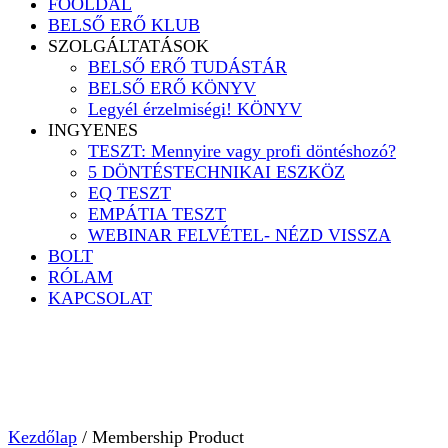
FŐOLDAL
BELSŐ ERŐ KLUB
SZOLGÁLTATÁSOK
BELSŐ ERŐ TUDÁSTÁR
BELSŐ ERŐ KÖNYV
Legyél érzelmiségi! KÖNYV
INGYENES
TESZT: Mennyire vagy profi döntéshozó?
5 DÖNTÉSTECHNIKAI ESZKÖZ
EQ TESZT
EMPÁTIA TESZT
WEBINAR FELVÉTEL- NÉZD VISSZA
BOLT
RÓLAM
KAPCSOLAT
Kezdőlap
/ Membership Product