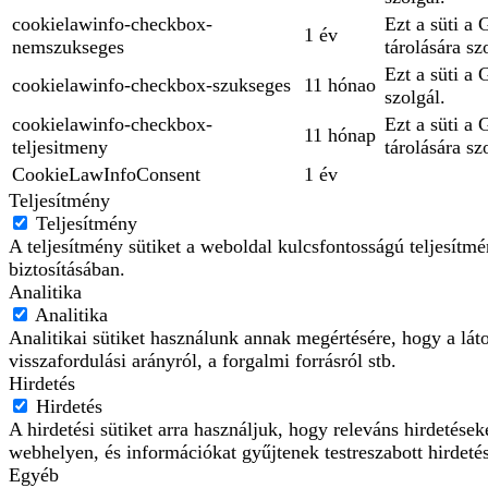
cookielawinfo-checkbox-
Ezt a süti a
1 év
nemszukseges
tárolására sz
Ezt a süti a
cookielawinfo-checkbox-szukseges
11 hónao
szolgál.
cookielawinfo-checkbox-
Ezt a süti a
11 hónap
teljesitmeny
tárolására sz
CookieLawInfoConsent
1 év
Teljesítmény
Teljesítmény
A teljesítmény sütiket a weboldal kulcsfontosságú teljesít
biztosításában.
Analitika
Analitika
Analitikai sütiket használunk annak megértésére, hogy a lát
visszafordulási arányról, a forgalmi forrásról stb.
Hirdetés
Hirdetés
A hirdetési sütiket arra használjuk, hogy releváns hirdetés
webhelyen, és információkat gyűjtenek testreszabott hirdeté
Egyéb