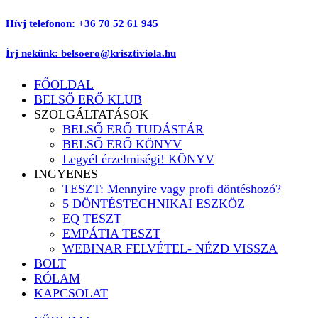
Ugrás
Hívj telefonon: +36 70 52 61 945
a
tartalomhoz
Írj nekünk: belsoero@krisztiviola.hu
FŐOLDAL
BELSŐ ERŐ KLUB
SZOLGÁLTATÁSOK
BELSŐ ERŐ TUDÁSTÁR
BELSŐ ERŐ KÖNYV
Legyél érzelmiségi! KÖNYV
INGYENES
TESZT: Mennyire vagy profi döntéshozó?
5 DÖNTÉSTECHNIKAI ESZKÖZ
EQ TESZT
EMPÁTIA TESZT
WEBINAR FELVÉTEL- NÉZD VISSZA
BOLT
RÓLAM
KAPCSOLAT