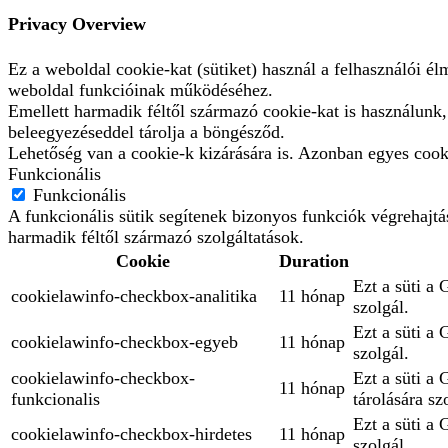
Privacy Overview
Ez a weboldal cookie-kat (sütiket) használ a felhasználói é
weboldal funkcióinak működéséhez.
Emellett harmadik féltől származó cookie-kat is használunk
beleegyezéseddel tárolja a böngésződ.
Lehetőség van a cookie-k kizárására is. Azonban egyes cooki
Funkcionális
Funkcionális
A funkcionális sütik segítenek bizonyos funkciók végrehajt
harmadik féltől származó szolgáltatások.
Cookie
Duration
Ezt a süti a 
cookielawinfo-checkbox-analitika
11 hónap
szolgál.
Ezt a süti a
cookielawinfo-checkbox-egyeb
11 hónap
szolgál.
cookielawinfo-checkbox-
Ezt a süti a
11 hónap
funkcionalis
tárolására sz
Ezt a süti a 
cookielawinfo-checkbox-hirdetes
11 hónap
szolgál.