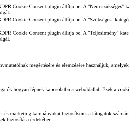
 GDPR Cookie Consent plugin állítja be. A "Nem szükséges" ka
olgál.
 GDPR Cookie Consent plugin állítja be. A "Szükséges" kategór
 GDPR Cookie Consent plugin állítja be. A "Teljesítmény" kate
olgál.
ménymutatóinak megértésére és elemzésére használjuk, amelyek
ogatók hogyan lépnek kapcsolatba a weboldallal. Ezek a cooki
eket és marketing kampányokat biztosítsunk a látogatók számár
sek biztosítása érdekében.