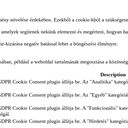
lmény növelése érdekében. Ezekből a cookie-kból a szükségese
, amelyek segítenek nekünk elemezni és megérteni, hogyan ha
e-kizárása negatív hatással lehet a böngészési élményre.
ásában, például a weboldal tartalmának megosztása a közösség
Description
GDPR Cookie Consent plugin állítja be. Az "Analitika" kategór
 GDPR Cookie Consent plugin állítja be. Az "Egyéb" kategóriáb
 GDPR Cookie Consent plugin állítja be. A "Funkcionális" kate
olgál.
GDPR Cookie Consent plugin állítja be. A "Hirdetés" kategóriá