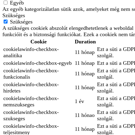
Egyéb
Az egyéb kategorizálatlan sütik azok, amelyeket még nem so
Szükséges
Szükséges
A szükséges cookiek abszolút elengedhetetlenek a weboldal 
funkcióit és a biztonsági funkciókat. Ezek a cookiek nem tá
Cookie
Duration
cookielawinfo-checkbox-
Ezt a süti a GDPR
11 hónap
analitika
szolgál.
cookielawinfo-checkbox-egyeb
11 hónap
Ezt a süti a GDPR
cookielawinfo-checkbox-
Ezt a süti a GDPR
11 hónap
funkcionalis
szolgál.
cookielawinfo-checkbox-
Ezt a süti a GDPR
11 hónap
hirdetes
szolgál.
cookielawinfo-checkbox-
Ezt a süti a GDPR
1 év
nemszukseges
szolgál.
cookielawinfo-checkbox-
Ezt a süti a GDPR
11 hónao
szukseges
szolgál.
cookielawinfo-checkbox-
Ezt a süti a GDPR
11 hónap
teljesitmeny
szolgál.