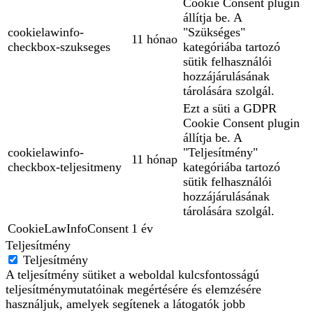
Cookie Consent plugin
állítja be. A
cookielawinfo-
"Szükséges"
11 hónao
checkbox-szukseges
kategóriába tartozó
sütik felhasználói
hozzájárulásának
tárolására szolgál.
Ezt a süti a GDPR
Cookie Consent plugin
állítja be. A
cookielawinfo-
"Teljesítmény"
11 hónap
checkbox-teljesitmeny
kategóriába tartozó
sütik felhasználói
hozzájárulásának
tárolására szolgál.
CookieLawInfoConsent
1 év
Teljesítmény
Teljesítmény
A teljesítmény sütiket a weboldal kulcsfontosságú
teljesítménymutatóinak megértésére és elemzésére
használjuk, amelyek segítenek a látogatók jobb