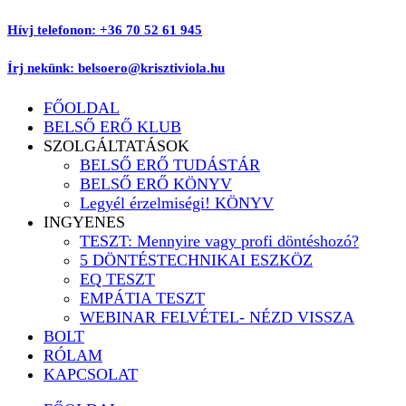
Ugrás
Hívj telefonon: +36 70 52 61 945
a
tartalomhoz
Írj nekünk: belsoero@krisztiviola.hu
FŐOLDAL
BELSŐ ERŐ KLUB
SZOLGÁLTATÁSOK
BELSŐ ERŐ TUDÁSTÁR
BELSŐ ERŐ KÖNYV
Legyél érzelmiségi! KÖNYV
INGYENES
TESZT: Mennyire vagy profi döntéshozó?
5 DÖNTÉSTECHNIKAI ESZKÖZ
EQ TESZT
EMPÁTIA TESZT
WEBINAR FELVÉTEL- NÉZD VISSZA
BOLT
RÓLAM
KAPCSOLAT