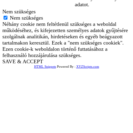
adatot.
Nem szükséges
Nem szükséges
Néhány cookie nem feltétlenül szükséges a weboldal
működéséhez, és kifejezetten személyes adatok gyűjtésére
szolgálnak analitikán, hirdetéseken és egyéb beágyazott
tartalmakon keresztül. Ezek a "nem szükséges cookiek".
Ezen cookie-k weboldalon történő futtatásához a
felhasználó hozzájárulása szükséges.
SAVE & ACCEPT
HTML Snippets
Powered By :
XYZScripts.com
Bejelentkezés
The password must have a
minimum of 8 characters of numbers and letters, contain at
least 1 capital letter