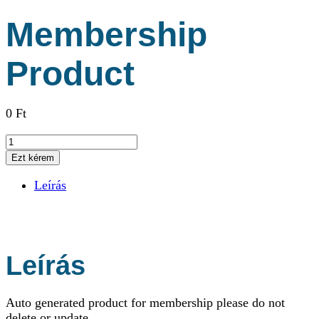
Membership
Product
0
Ft
Membership
Product
Ezt kérem
mennyiség
Leírás
Leírás
Auto generated product for membership please do not
delete or update.