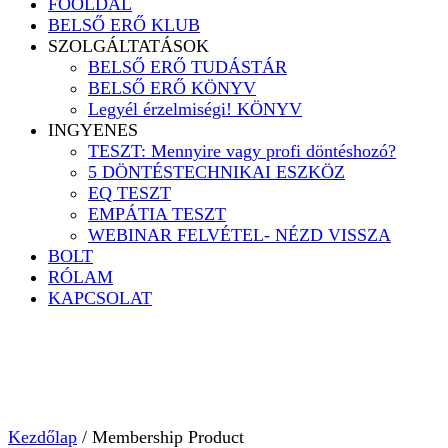
FŐOLDAL
BELSŐ ERŐ KLUB
SZOLGÁLTATÁSOK
BELSŐ ERŐ TUDÁSTÁR
BELSŐ ERŐ KÖNYV
Legyél érzelmiségi! KÖNYV
INGYENES
TESZT: Mennyire vagy profi döntéshozó?
5 DÖNTÉSTECHNIKAI ESZKÖZ
EQ TESZT
EMPÁTIA TESZT
WEBINAR FELVÉTEL- NÉZD VISSZA
BOLT
RÓLAM
KAPCSOLAT
Kezdőlap
/ Membership Product