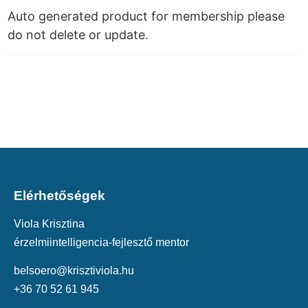
Auto generated product for membership please
do not delete or update.
Elérhetőségek
Viola Krisztina
érzelmiintelligencia-fejlesztő mentor
belsoero@krisztiviola.hu
+36 70 52 61 945