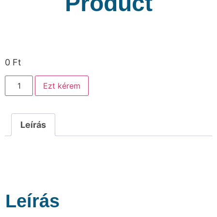
Product
0
Ft
Ezt kérem
Leírás
Leírás