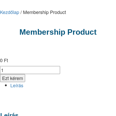
Kezdőlap
/ Membership Product
Membership Product
0
Ft
Membership
Product
Ezt kérem
mennyiség
Leírás
Leírás