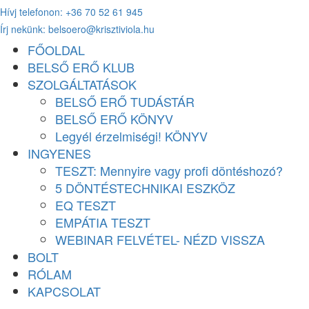
Hívj telefonon: +36 70 52 61 945
Ugrás
Írj nekünk: belsoero@krisztiviola.hu
a
tartalomhoz
FŐOLDAL
BELSŐ ERŐ KLUB
SZOLGÁLTATÁSOK
BELSŐ ERŐ TUDÁSTÁR
BELSŐ ERŐ KÖNYV
Legyél érzelmiségi! KÖNYV
INGYENES
TESZT: Mennyire vagy profi döntéshozó?
5 DÖNTÉSTECHNIKAI ESZKÖZ
EQ TESZT
EMPÁTIA TESZT
WEBINAR FELVÉTEL- NÉZD VISSZA
BOLT
RÓLAM
KAPCSOLAT