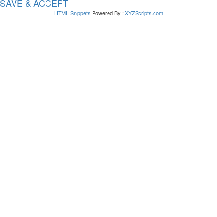
SAVE & ACCEPT
HTML Snippets
Powered By :
XYZScripts.com
Bejelentkezés
The password must have
a minimum of 8 characters of numbers and letters,
contain at least 1 capital letter
Emlékezz rám
Bejelentkezés
Regisztráció
Jelszó visszaállítása
Send reset link