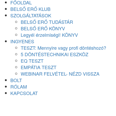
FŐOLDAL
BELSŐ ERŐ KLUB
SZOLGÁLTATÁSOK
BELSŐ ERŐ TUDÁSTÁR
BELSŐ ERŐ KÖNYV
Legyél érzelmiségi! KÖNYV
INGYENES
TESZT: Mennyire vagy profi döntéshozó?
5 DÖNTÉSTECHNIKAI ESZKÖZ
EQ TESZT
EMPÁTIA TESZT
WEBINAR FELVÉTEL- NÉZD VISSZA
BOLT
RÓLAM
KAPCSOLAT