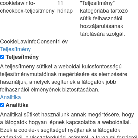
cookielawinfo-
11
"Teljesítmény"
checkbox-teljesitmeny
hónap
kategóriába tartozó
sütik felhasználói
hozzájárulásának
tárolására szolgál.
CookieLawInfoConsent
1 év
Teljesítmény
Teljesítmény
A teljesítmény sütiket a weboldal kulcsfontosságú
teljesítménymutatóinak megértésére és elemzésére
használjuk, amelyek segítenek a látogatók jobb
felhasználói élményének biztosításában.
Analitika
Analitika
Analitikai sütiket használunk annak megértésére, hogy
a látogatók hogyan lépnek kapcsolatba a weboldallal.
Ezek a cookie-k segítséget nyújtanak a látogatók
számáról, a visszafordulási arányról, a forgalmi forrásról