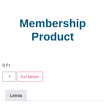
Membership
Product
0
Ft
Ezt kérem
Leírás