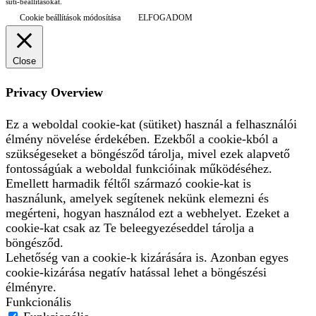
süti-beállításokat.
Cookie beállítások módosítása
ELFOGADOM
Close
Privacy Overview
Ez a weboldal cookie-kat (sütiket) használ a felhasználói
élmény növelése érdekében. Ezekből a cookie-kból a
szükségeseket a böngésződ tárolja, mivel ezek alapvető
fontosságúak a weboldal funkcióinak működéséhez.
Emellett harmadik féltől származó cookie-kat is
használunk, amelyek segítenek nekünk elemezni és
megérteni, hogyan használod ezt a webhelyet. Ezeket a
cookie-kat csak az Te beleegyezéseddel tárolja a
böngésződ.
Lehetőség van a cookie-k kizárására is. Azonban egyes
cookie-kizárása negatív hatással lehet a böngészési
élményre.
Funkcionális