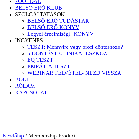
FŐOLDAL
BELSŐ ERŐ KLUB
SZOLGÁLTATÁSOK
BELSŐ ERŐ TUDÁSTÁR
BELSŐ ERŐ KÖNYV
Legyél érzelmiségi! KÖNYV
INGYENES
TESZT: Mennyire vagy profi döntéshozó?
5 DÖNTÉSTECHNIKAI ESZKÖZ
EQ TESZT
EMPÁTIA TESZT
WEBINAR FELVÉTEL- NÉZD VISSZA
BOLT
RÓLAM
KAPCSOLAT
Kezdőlap
/ Membership Product