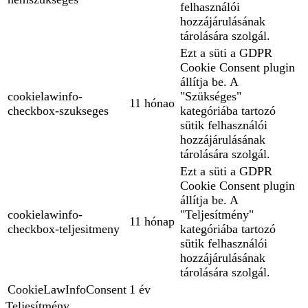
felhasználói
hozzájárulásának
tárolására szolgál.
Ezt a süti a GDPR
Cookie Consent plugin
állítja be. A
cookielawinfo-
"Szükséges"
11 hónao
checkbox-szukseges
kategóriába tartozó
sütik felhasználói
hozzájárulásának
tárolására szolgál.
Ezt a süti a GDPR
Cookie Consent plugin
állítja be. A
cookielawinfo-
"Teljesítmény"
11 hónap
checkbox-teljesitmeny
kategóriába tartozó
sütik felhasználói
hozzájárulásának
tárolására szolgál.
CookieLawInfoConsent
1 év
Teljesítmény