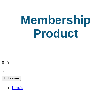
Membership
Product
0
Ft
Membership
Product
Ezt kérem
mennyiség
Leírás