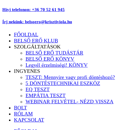
Ugrás
Hívj telefonon: +36 70 52 61 945
a
tartalomhoz
Írj nekünk: belsoero@krisztiviola.hu
FŐOLDAL
BELSŐ ERŐ KLUB
SZOLGÁLTATÁSOK
BELSŐ ERŐ TUDÁSTÁR
BELSŐ ERŐ KÖNYV
Legyél érzelmiségi! KÖNYV
INGYENES
TESZT: Mennyire vagy profi döntéshozó?
5 DÖNTÉSTECHNIKAI ESZKÖZ
EQ TESZT
EMPÁTIA TESZT
WEBINAR FELVÉTEL- NÉZD VISSZA
BOLT
RÓLAM
KAPCSOLAT