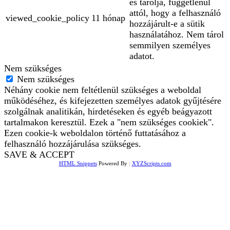
és tárolja, függetlenül
attól, hogy a felhasználó
viewed_cookie_policy
11 hónap
hozzájárult-e a sütik
használatához. Nem tárol
semmilyen személyes
adatot.
Nem szükséges
Nem szükséges
Néhány cookie nem feltétlenül szükséges a weboldal
működéséhez, és kifejezetten személyes adatok gyűjtésére
szolgálnak analitikán, hirdetéseken és egyéb beágyazott
tartalmakon keresztül. Ezek a "nem szükséges cookiek".
Ezen cookie-k weboldalon történő futtatásához a
felhasználó hozzájárulása szükséges.
SAVE & ACCEPT
HTML Snippets
Powered By :
XYZScripts.com
Bejelentkezés
The password must have a