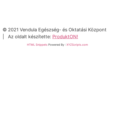
© 2021 Vendula Egészség- és Oktatási Központ
| Az oldalt készítette:
ProduktON!
HTML Snippets
Powered By :
XYZScripts.com
Bejelentkezés
The password must have a minimum of 8 characters