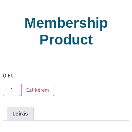
Membership
Product
0
Ft
Ezt kérem
Leírás