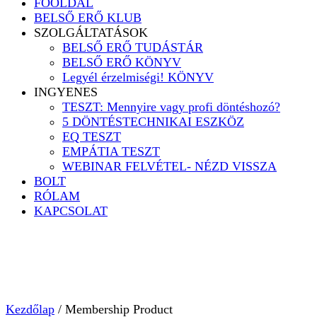
FŐOLDAL
BELSŐ ERŐ KLUB
SZOLGÁLTATÁSOK
BELSŐ ERŐ TUDÁSTÁR
BELSŐ ERŐ KÖNYV
Legyél érzelmiségi! KÖNYV
INGYENES
TESZT: Mennyire vagy profi döntéshozó?
5 DÖNTÉSTECHNIKAI ESZKÖZ
EQ TESZT
EMPÁTIA TESZT
WEBINAR FELVÉTEL- NÉZD VISSZA
BOLT
RÓLAM
KAPCSOLAT
Kezdőlap
/ Membership Product