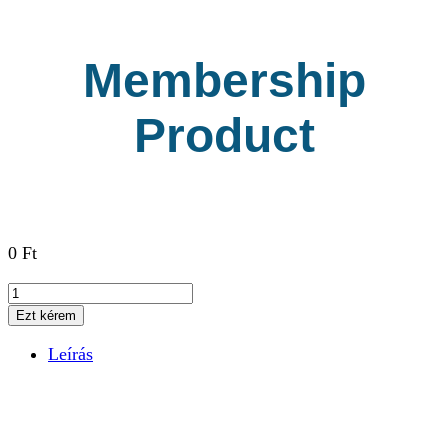
Membership
Product
0
Ft
Membership
Product
Ezt kérem
mennyiség
Leírás