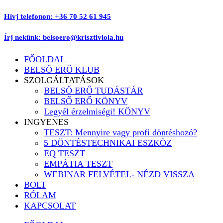
Ugrás
Hívj telefonon: +36 70 52 61 945
a
tartalomhoz
Írj nekünk: belsoero@krisztiviola.hu
FŐOLDAL
BELSŐ ERŐ KLUB
SZOLGÁLTATÁSOK
BELSŐ ERŐ TUDÁSTÁR
BELSŐ ERŐ KÖNYV
Legyél érzelmiségi! KÖNYV
INGYENES
TESZT: Mennyire vagy profi döntéshozó?
5 DÖNTÉSTECHNIKAI ESZKÖZ
EQ TESZT
EMPÁTIA TESZT
WEBINAR FELVÉTEL- NÉZD VISSZA
BOLT
RÓLAM
KAPCSOLAT