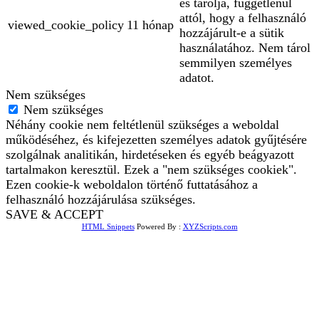
és tárolja, függetlenül
attól, hogy a felhasználó
viewed_cookie_policy
11 hónap
hozzájárult-e a sütik
használatához. Nem tárol
semmilyen személyes
adatot.
Nem szükséges
Nem szükséges
Néhány cookie nem feltétlenül szükséges a weboldal
működéséhez, és kifejezetten személyes adatok gyűjtésére
szolgálnak analitikán, hirdetéseken és egyéb beágyazott
tartalmakon keresztül. Ezek a "nem szükséges cookiek".
Ezen cookie-k weboldalon történő futtatásához a
felhasználó hozzájárulása szükséges.
SAVE & ACCEPT
HTML Snippets
Powered By :
XYZScripts.com
Bejelentkezés
The password must have a