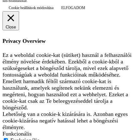
süti-beállításokat.
Cookie beállítások módosítása
ELFOGADOM
Close
Privacy Overview
Ez a weboldal cookie-kat (sütiket) használ a felhasználói
élmény növelése érdekében. Ezekből a cookie-kból a
szükségeseket a böngésződ tárolja, mivel ezek alapvető
fontosságúak a weboldal funkcióinak működéséhez.
Emellett harmadik féltől származó cookie-kat is
használunk, amelyek segítenek nekünk elemezni és
megérteni, hogyan használod ezt a webhelyet. Ezeket a
cookie-kat csak az Te beleegyezéseddel tárolja a
böngésződ.
Lehetőség van a cookie-k kizárására is. Azonban egyes
cookie-kizárása negatív hatással lehet a böngészési
élményre.
Funkcionális