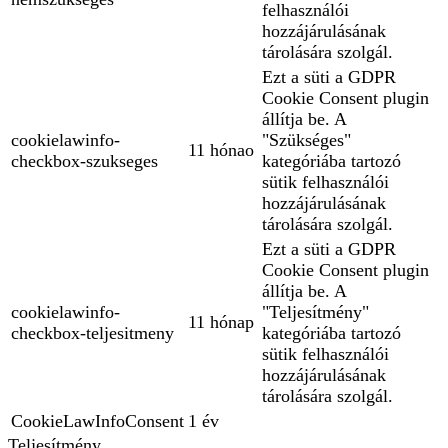
felhasználói
hozzájárulásának
tárolására szolgál.
Ezt a süti a GDPR
Cookie Consent plugin
állítja be. A
cookielawinfo-
"Szükséges"
11 hónao
checkbox-szukseges
kategóriába tartozó
sütik felhasználói
hozzájárulásának
tárolására szolgál.
Ezt a süti a GDPR
Cookie Consent plugin
állítja be. A
cookielawinfo-
"Teljesítmény"
11 hónap
checkbox-teljesitmeny
kategóriába tartozó
sütik felhasználói
hozzájárulásának
tárolására szolgál.
CookieLawInfoConsent
1 év
Teljesítmény