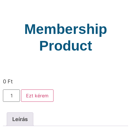
Membership
Product
0
Ft
Ezt kérem
Leírás