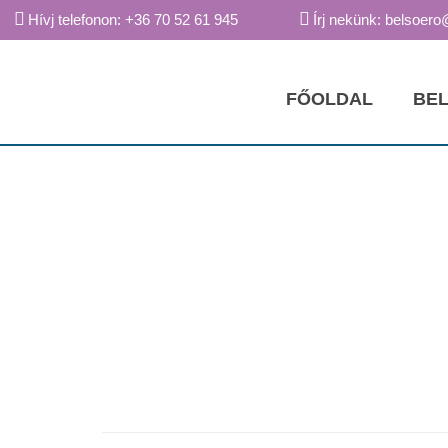
Hívj telefonon: +36 70 52 61 945
Írj nekünk: belsoero
FŐOLDAL
BEL