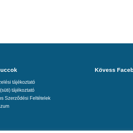
cuccok
Kövess Face
elési tájékoztató
(süti) tájékoztató
os Szerződési Feltételek
szum