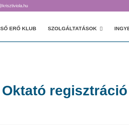
@krisztiviola.hu
SŐ ERŐ KLUB
SZOLGÁLTATÁSOK
INGY
Oktató regisztráció