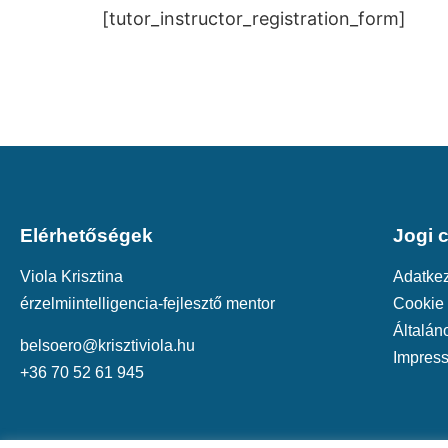
[tutor_instructor_registration_form]
Elérhetőségek
Jogi 
Viola Krisztina
Adatkez
érzelmiintelligencia-fejlesztő mentor
Cookie 
Általán
belsoero@krisztiviola.hu
Impres
+36 70 52 61 945