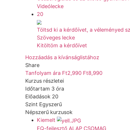
Videólecke
20
Töltsd ki a kérdőívet, a véleményed s
Szöveges lecke
Kitöltöm a kérdőívet
Hozzáadás a kívánságlistához
Share
Tanfolyam ára
Ft2,990
Ft8,990
Kurzus részletei
Időtartam
3 óra
Előadások
20
Szint
Egyszerű
Népszerű kurzusok
Kiemelt
EQ-fejlesztő ALAP CSOMAG