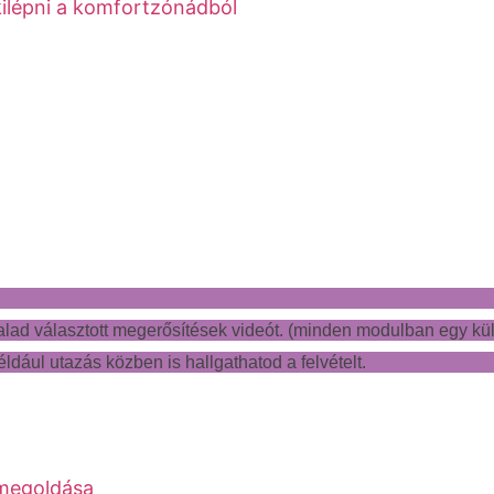
kilépni a komfortzónádból
alad választott megerősítések videót. (minden modulban egy kü
például utazás közben is hallgathatod a felvételt.
 megoldása