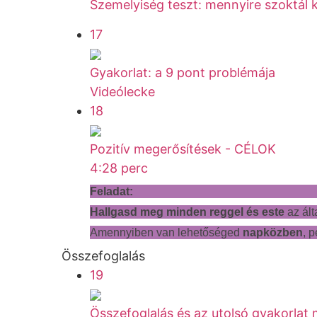
Szemelyiség teszt: mennyire szoktál 
17
Gyakorlat: a 9 pont problémája
Videólecke
18
Pozitív megerősítések - CÉLOK
4:28 perc
Feladat:
Hallgasd meg minden reggel és este
az ált
Amennyiben van lehetőséged
napközben
, 
Összefoglalás
19
Összefoglalás és az utolsó gyakorlat