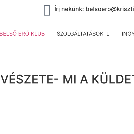
Írj nekünk: belsoero@kriszti
BELSŐ ERŐ KLUB
SZOLGÁLTATÁSOK
ING
VÉSZETE- MI A KÜLDE