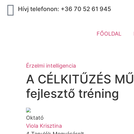
Hívj telefonon: +36 70 52 61 945
FŐOLDAL
Érzelmi intelligencia
A CÉLKITŰZÉS MŰ
fejlesztő tréning
Oktató
Viola Krisztina
4
Tanulók
Megvásárolt