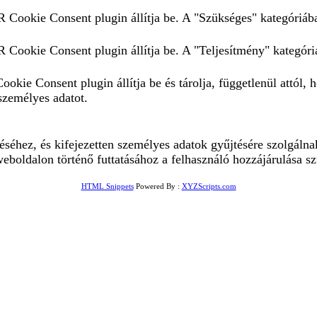
 Cookie Consent plugin állítja be. A "Szükséges" kategóriába 
 Cookie Consent plugin állítja be. A "Teljesítmény" kategóriá
okie Consent plugin állítja be és tárolja, függetlenül attól,
személyes adatot.
éhez, és kifejezetten személyes adatok gyűjtésére szolgálnak
eboldalon történő futtatásához a felhasználó hozzájárulása s
HTML Snippets
Powered By :
XYZScripts.com
f 8 characters of numbers and letters, contain at least 1 cap