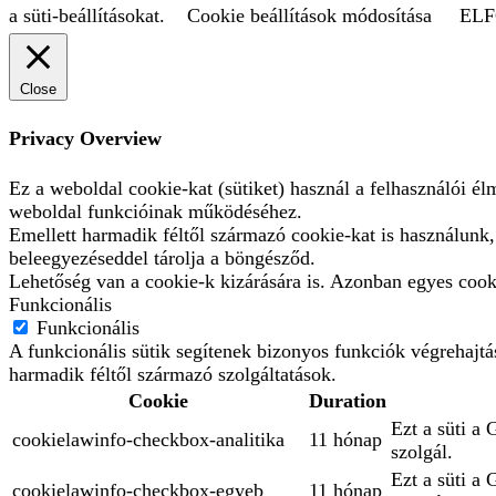
a süti-beállításokat.
Cookie beállítások módosítása
EL
Close
Privacy Overview
Ez a weboldal cookie-kat (sütiket) használ a felhasználói é
weboldal funkcióinak működéséhez.
Emellett harmadik féltől származó cookie-kat is használunk
beleegyezéseddel tárolja a böngésződ.
Lehetőség van a cookie-k kizárására is. Azonban egyes cooki
Funkcionális
Funkcionális
A funkcionális sütik segítenek bizonyos funkciók végrehajt
harmadik féltől származó szolgáltatások.
Cookie
Duration
Ezt a süti a 
cookielawinfo-checkbox-analitika
11 hónap
szolgál.
Ezt a süti a
cookielawinfo-checkbox-egyeb
11 hónap