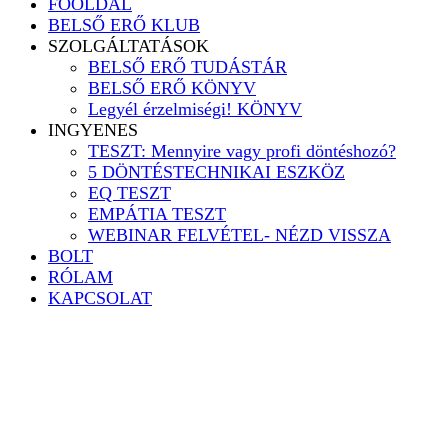
FŐOLDAL
BELSŐ ERŐ KLUB
SZOLGÁLTATÁSOK
BELSŐ ERŐ TUDÁSTÁR
BELSŐ ERŐ KÖNYV
Legyél érzelmiségi! KÖNYV
INGYENES
TESZT: Mennyire vagy profi döntéshozó?
5 DÖNTÉSTECHNIKAI ESZKÖZ
EQ TESZT
EMPÁTIA TESZT
WEBINAR FELVÉTEL- NÉZD VISSZA
BOLT
RÓLAM
KAPCSOLAT