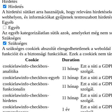
Hirdetés
Hirdetés
A hirdetési sütiket arra használjuk, hogy releváns hirdetés
webhelyen, és információkat gyűjtenek testreszabott hirdeté
Egyéb
Egyéb
Az egyéb kategorizálatlan sütik azok, amelyeket még nem so
Szükséges
Szükséges
A szükséges cookiek abszolút elengedhetetlenek a weboldal 
funkcióit és a biztonsági funkciókat. Ezek a cookiek nem tá
Cookie
Duration
cookielawinfo-checkbox-
Ezt a süti a GDPR
11 hónap
analitika
szolgál.
cookielawinfo-checkbox-egyeb
11 hónap
Ezt a süti a GDPR
cookielawinfo-checkbox-
Ezt a süti a GDPR
11 hónap
funkcionalis
szolgál.
cookielawinfo-checkbox-
Ezt a süti a GDPR
11 hónap
hirdetes
szolgál.
cookielawinfo-checkbox-
Ezt a süti a GDPR
1 év