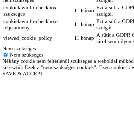
nemszukseges
szolgál.
cookielawinfo-checkbox-
Ezt a süti a GDPR
11 hónao
szukseges
szolgál.
cookielawinfo-checkbox-
Ezt a süti a GDPR
11 hónap
teljesitmeny
szolgál.
A sütit a GDPR Co
viewed_cookie_policy
11 hónap
tárol semmilyen 
Nem szükséges
Nem szükséges
Néhány cookie nem feltétlenül szükséges a weboldal működés
keresztül. Ezek a "nem szükséges cookiek". Ezen cookie-k w
SAVE & ACCEPT
Bejelentkezés
The password must have a minimum o