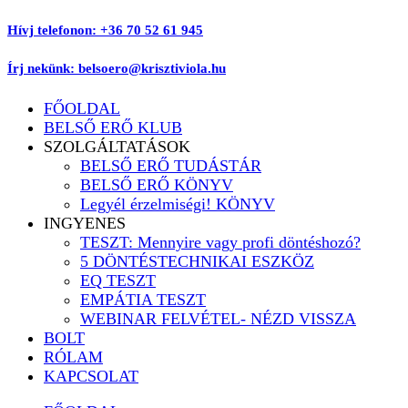
Ugrás
Hívj telefonon: +36 70 52 61 945
a
tartalomhoz
Írj nekünk: belsoero@krisztiviola.hu
FŐOLDAL
BELSŐ ERŐ KLUB
SZOLGÁLTATÁSOK
BELSŐ ERŐ TUDÁSTÁR
BELSŐ ERŐ KÖNYV
Legyél érzelmiségi! KÖNYV
INGYENES
TESZT: Mennyire vagy profi döntéshozó?
5 DÖNTÉSTECHNIKAI ESZKÖZ
EQ TESZT
EMPÁTIA TESZT
WEBINAR FELVÉTEL- NÉZD VISSZA
BOLT
RÓLAM
KAPCSOLAT