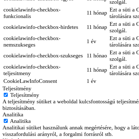
szolgál.
cookielawinfo-checkbox-
Ezt a süti a
11 hónap
funkcionalis
tárolására sz
Ezt a süti a 
cookielawinfo-checkbox-hirdetes
11 hónap
szolgál.
cookielawinfo-checkbox-
Ezt a süti a
1 év
nemszukseges
tárolására sz
Ezt a süti a
cookielawinfo-checkbox-szukseges
11 hónao
szolgál.
cookielawinfo-checkbox-
Ezt a süti a
11 hónap
teljesitmeny
tárolására sz
CookieLawInfoConsent
1 év
Teljesítmény
Teljesítmény
A teljesítmény sütiket a weboldal kulcsfontosságú teljesít
biztosításában.
Analitika
Analitika
Analitikai sütiket használunk annak megértésére, hogy a lát
visszafordulási arányról, a forgalmi forrásról stb.