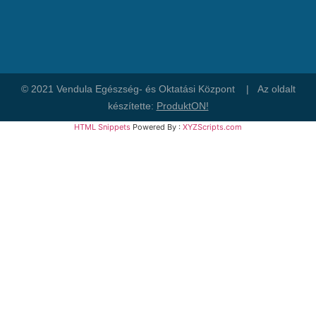
© 2021 Vendula Egészség- és Oktatási Központ | Az oldalt
készítette:
ProduktON!
HTML Snippets
Powered By :
XYZScripts.com
Bejelentkezés
The password must have a minimum of 8 characters