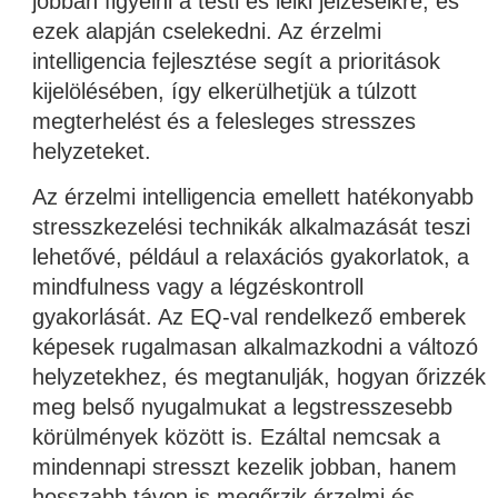
jobban figyelni a testi és lelki jelzéseikre, és
ezek alapján cselekedni. Az érzelmi
intelligencia fejlesztése segít a prioritások
kijelölésében, így elkerülhetjük a túlzott
megterhelést
és a felesleges stresszes
helyzeteket.
Az érzelmi intelligencia emellett hatékonyabb
stresszkezelési technikák alkalmazását teszi
lehetővé, például a relaxációs gyakorlatok, a
mindfulness vagy a légzéskontroll
gyakorlását. Az EQ-val rendelkező emberek
képesek rugalmasan alkalmazkodni a változó
helyzetekhez, és megtanulják, hogyan őrizzék
meg belső nyugalmukat a legstresszesebb
körülmények között is. Ezáltal nemcsak a
mindennapi stresszt kezelik jobban, hanem
hosszabb távon is megőrzik érzelmi és