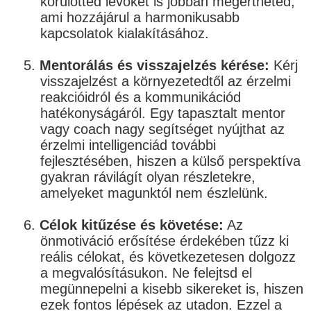
körülötted lévőket is jobban megértheted,
ami hozzájárul a harmonikusabb
kapcsolatok kialakításához.
5.
Mentorálás és visszajelzés kérése:
Kérj
visszajelzést a környezetedtől az érzelmi
reakcióidról és a kommunikációd
hatékonyságáról. Egy tapasztalt mentor
vagy coach nagy segítséget nyújthat az
érzelmi intelligenciád további
fejlesztésében, hiszen a külső perspektíva
gyakran rávilágít olyan részletekre,
amelyeket magunktól nem észlelünk.
6.
Célok kitűzése és követése:
Az
önmotiváció erősítése érdekében tűzz ki
reális célokat, és következetesen dolgozz
a megvalósításukon. Ne felejtsd el
megünnepelni a kisebb sikereket is, hiszen
ezek fontos lépések az utadon. Ezzel a