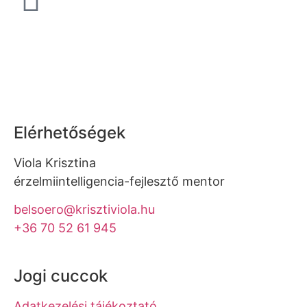
Elérhetőségek
Viola Krisztina
érzelmiintelligencia-fejlesztő mentor
belsoero@krisztiviola.hu
+36 70 52 61 945
Jogi cuccok
Adatkezelési tájékoztató