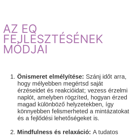
AZ EQ
FEJLESZTÉSÉNEK
MÓDJAI
1.
Önismeret elmélyítése:
Szánj időt arra,
hogy mélyebben megértsd saját
érzéseidet és reakcióidat; vezess érzelmi
naplót, amelyben rögzíted, hogyan érzed
magad különböző helyzetekben, így
könnyebben felismerheted a mintázatokat
és a fejlődési lehetőségeket is.
2.
Mindfulness és relaxáció:
A tudatos