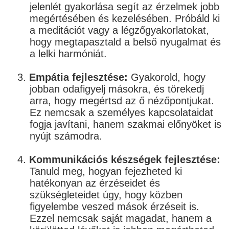
jelenlét gyakorlása segít az érzelmek jobb
megértésében és kezelésében. Próbáld ki
a meditációt vagy a légzőgyakorlatokat,
hogy megtapasztald a belső nyugalmat és
a lelki harmóniát.
3.
Empátia fejlesztése:
Gyakorold, hogy
jobban odafigyelj másokra, és törekedj
arra, hogy megértsd az ő nézőpontjukat.
Ez nemcsak a személyes kapcsolataidat
fogja javítani, hanem szakmai előnyöket is
nyújt számodra.
4.
Kommunikációs készségek fejlesztése:
Tanuld meg, hogyan fejezheted ki
hatékonyan az érzéseidet és
szükségleteidet úgy, hogy közben
figyelembe veszed mások érzéseit is.
Ezzel nemcsak saját magadat, hanem a