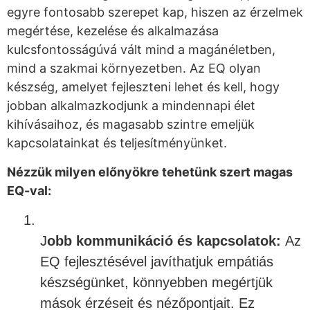
egyre fontosabb szerepet kap, hiszen az érzelmek
megértése, kezelése és alkalmazása
kulcsfontosságúvá vált mind a magánéletben,
mind a szakmai környezetben. Az EQ olyan
készség, amelyet fejleszteni lehet és kell, hogy
jobban alkalmazkodjunk a mindennapi élet
kihívásaihoz, és magasabb szintre emeljük
kapcsolatainkat és teljesítményünket.
Nézzük milyen előnyökre tehetünk szert magas
EQ-val:
1.
J
obb kommunikáció és kapcsolatok:
Az
EQ fejlesztésével javíthatjuk empátiás
készségünket, könnyebben megértjük
mások érzéseit és nézőpontjait. Ez