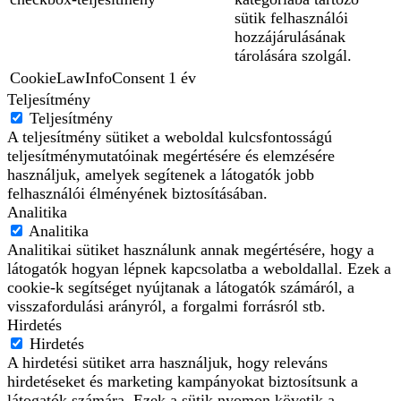
sütik felhasználói
hozzájárulásának
tárolására szolgál.
CookieLawInfoConsent
1 év
Teljesítmény
Teljesítmény
A teljesítmény sütiket a weboldal kulcsfontosságú
teljesítménymutatóinak megértésére és elemzésére
használjuk, amelyek segítenek a látogatók jobb
felhasználói élményének biztosításában.
Analitika
Analitika
Analitikai sütiket használunk annak megértésére, hogy a
látogatók hogyan lépnek kapcsolatba a weboldallal. Ezek a
cookie-k segítséget nyújtanak a látogatók számáról, a
visszafordulási arányról, a forgalmi forrásról stb.
Hirdetés
Hirdetés
A hirdetési sütiket arra használjuk, hogy releváns
hirdetéseket és marketing kampányokat biztosítsunk a
látogatók számára. Ezek a sütik nyomon követik a