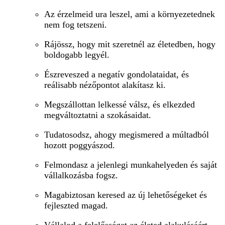
Az érzelmeid ura leszel, ami a környezetednek
nem fog tetszeni.
Rájössz, hogy mit szeretnél az életedben, hogy
boldogabb legyél.
Észreveszed a negatív gondolataidat, és
reálisabb nézőpontot alakítasz ki.
Megszállottan lelkessé válsz, és elkezded
megváltoztatni a szokásaidat.
Tudatosodsz, ahogy megismered a múltadból
hozott poggyászod.
Felmondasz a jelenlegi munkahelyeden és saját
vállalkozásba fogsz.
Magabiztosan keresed az új lehetőségeket és
fejleszted magad.
Vállalod a felelősséget az életed alakulásáért,