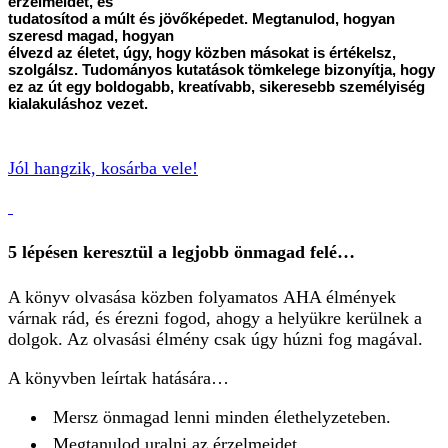
érzelmeidet, és
tudatosítod a múlt és jövőképedet. Megtanulod, hogyan
szeresd magad, hogyan
élvezd az életet, úgy, hogy közben másokat is értékelsz,
szolgálsz. Tudományos kutatások tömkelege bizonyítja, hogy
ez az út egy boldogabb, kreatívabb, sikeresebb személyiség
kialakuláshoz vezet.
Jól hangzik, kosárba vele!
5 lépésen keresztül a legjobb önmagad felé…
A könyv olvasása közben folyamatos AHA élmények
várnak rád, és érezni fogod, ahogy a helyükre kerülnek a
dolgok. Az olvasási élmény csak úgy húzni fog magával.
A könyvben leírtak hatására…
Mersz önmagad lenni minden élethelyzeteben.
Megtanulod uralni az érzelmeidet.