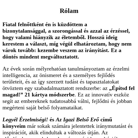
Rólam
Fiatal felnőttként én is küzdöttem a
bizonytalansággal,
a szorongással és azzal az érzéssel,
hogy valami hiányzik az életemből. Hosszú ideig
kerestem a választ, míg végül elhatároztam, hogy nem
várok tovább: kezembe veszem az irányítást. Ez a
döntés mindent megváltoztatott.
Az évek során mélyrehatóan tanulmányoztam az érzelmi
intelligencia, az önismeret és a személyes fejlődés
területeit, és az így szerzett tudást és tapasztalatokat
ötvöztem egy szabadalmaztatott rendszerbe: az
„Építsd fel
magad!” 21 kártya módszerbe
. Ez az innovatív eszköz
segít az embereknek tudatosabbá válni, fejlődni és jobban
megérteni saját belső folyamataikat.
Legyél Érzelmiségi!
és
Az Igazi Belső Erő
című
könyveim
már sokak számára jelentettek iránymutatást és
inspirációt, akik elindultak a változás útján. Az