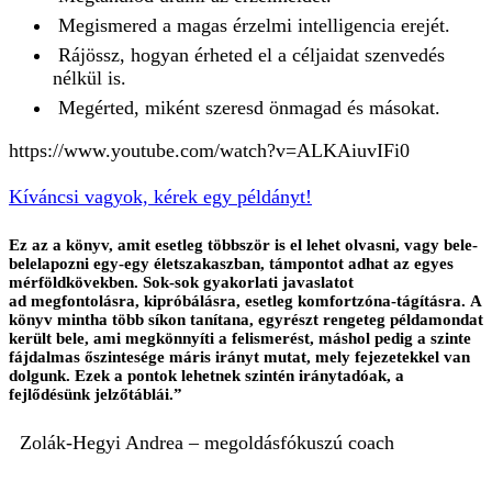
Megismered a magas érzelmi intelligencia erejét.
Rájössz, hogyan érheted el a céljaidat szenvedés
nélkül is.
Megérted, miként szeresd önmagad és másokat.
https://www.youtube.com/watch?v=ALKAiuvIFi0
Kíváncsi vagyok, kérek egy példányt!
Ez az a könyv, amit esetleg többször is el lehet olvasni, vagy bele-
belelapozni egy-egy életszakaszban, támpontot adhat az egyes
mérföldkövekben. Sok-sok gyakorlati javaslatot
ad megfontolásra, kipróbálásra, esetleg komfortzóna-tágításra. A
könyv mintha több síkon tanítana, egyrészt rengeteg példamondat
került bele, ami megkönnyíti a felismerést, máshol pedig a szinte
fájdalmas őszintesége máris irányt mutat, mely fejezetekkel van
dolgunk. Ezek a pontok lehetnek szintén iránytadóak, a
fejlődésünk jelzőtáblái.”
Zolák-Hegyi Andrea – megoldásfókuszú coach