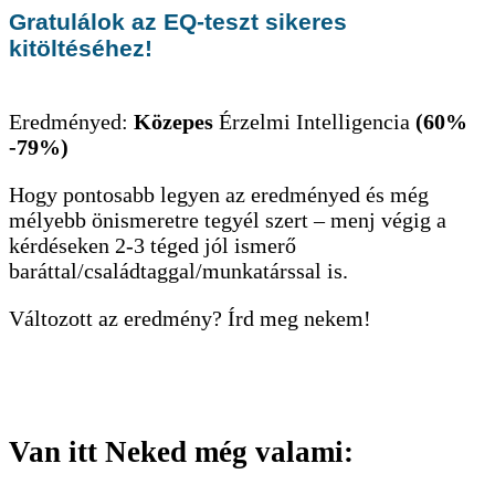
Gratulálok az EQ-teszt sikeres
kitöltéséhez!
Eredményed:
Közepes
Érzelmi Intelligencia
(60%
-79%)
Hogy pontosabb legyen az eredményed és még
mélyebb önismeretre tegyél szert – menj végig a
kérdéseken 2-3 téged jól ismerő
baráttal/családtaggal/munkatárssal is.
Változott az eredmény? Írd meg nekem!
Van itt Neked még valami: