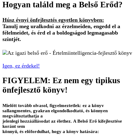
Hogyan találd meg a Belső Erőd?
Húsz évnyi önfejlesztés egyetlen könyvben:
Tanulj meg uralkodni az érzelmeiden, engedd el a
félelmeidet, és érd el a boldogságod legmagasabb
szintjét
.
Igen, ez érdekel!
FIGYELEM: Ez nem egy tipikus
önfejlesztő könyv!
Mielőtt tovább olvasol, figyelmeztetlek: ez a könyv
sallangmentes, gyakran elgondolkodtató, és könnyen
megváltoztathatja a
jelenlegi hozzáállásodat az élethez. A Belső Erő kifejlesztése
koránt sem
könnyű, és előfordulhat, hogy a könyv hatására: