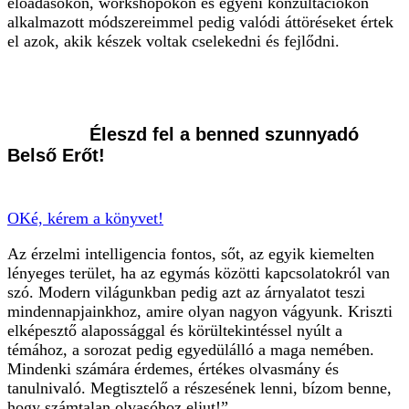
előadásokon, workshopokon és egyéni konzultációkon
alkalmazott módszereimmel pedig valódi áttöréseket értek
el azok, akik készek voltak cselekedni és fejlődni.
Éleszd fel a benned szunnyadó
Belső Erőt!
OKé, kérem a könyvet!
Az érzelmi intelligencia fontos, sőt, az egyik kiemelten
lényeges terület, ha az egymás közötti kapcsolatokról van
szó. Modern világunkban pedig azt az árnyalatot teszi
mindennapjainkhoz, amire olyan nagyon vágyunk. Kriszti
elképesztő alapossággal és körültekintéssel nyúlt a
témához, a sorozat pedig egyedülálló a maga nemében.
Mindenki számára érdemes, értékes olvasmány és
tanulnivaló. Megtisztelő a részesének lenni, bízom benne,
hogy számtalan olvasóhoz eljut!”