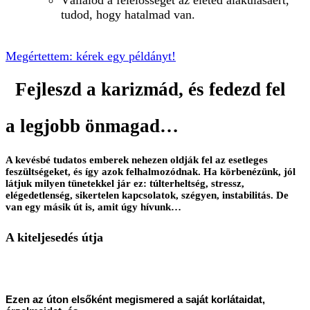
tudod, hogy hatalmad van.
Megértettem: kérek egy példányt!
Fejleszd a karizmád, és fedezd fel
a legjobb önmagad…
A kevésbé tudatos emberek nehezen oldják fel az esetleges
feszültségeket, és így azok felhalmozódnak. Ha körbenézünk, jól
látjuk milyen tünetekkel jár ez: túlterheltség, stressz,
elégedetlenség, sikertelen kapcsolatok, szégyen, instabilitás. De
van egy másik út is, amit úgy hívunk…
A kiteljesedés útja
Ezen az úton elsőként megismered a saját korlátaidat,