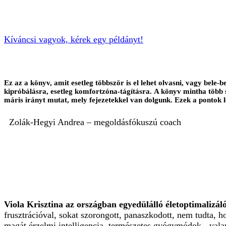
Kíváncsi vagyok, kérek egy példányt!
Ez az a könyv, amit esetleg többször is el lehet olvasni, vagy bel
kipróbálásra, esetleg komfortzóna-tágításra. A könyv mintha több s
máris irányt mutat, mely fejezetekkel van dolgunk. Ezek a pont
Zolák-Hegyi Andrea – megoldásfókuszú coach
Viola Krisztina az országban egyedülálló életoptimalizál
frusztrációval, sokat szorongott, panaszkodott, nem tudta, 
magát érzelmi intelligencia, természetes gyógymódok-, valami