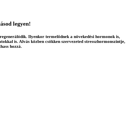
vásod legyen!
és regenerálódik. Ilyenkor termelődnek a növekedési hormonok is,
atokkal is. Alvás közben csökken szervezeted stresszhormonszintje,
thass hozzá.