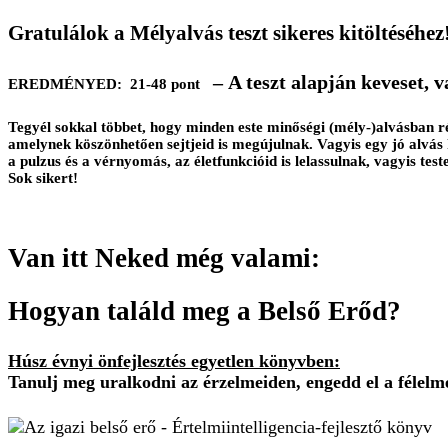
Gratulálok a
Mélyalvás
teszt sikeres kitöltéséhez
–
A teszt alapján keveset, 
EREDMÉNYED: 21-48 pont
Tegyél sokkal többet, hogy minden este minőségi (mély-)alvásban rés
amelynek köszönhetően sejtjeid is megújulnak. Vagyis egy jó alvás
a pulzus és a vérnyomás, az életfunkcióid is lelassulnak, vagyis te
Sok sikert!
Van itt Neked még valami:
Hogyan találd meg a Belső Erőd?
Húsz évnyi önfejlesztés egyetlen könyvben:
Tanulj meg uralkodni az érzelmeiden, engedd el a félelme