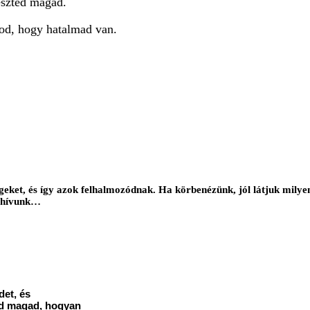
eszted magad.
udod, hogy hatalmad van.
eket, és így azok felhalmozódnak. Ha körbenézünk, jól látjuk milyen tü
y hívunk…
det, és
sd magad, hogyan