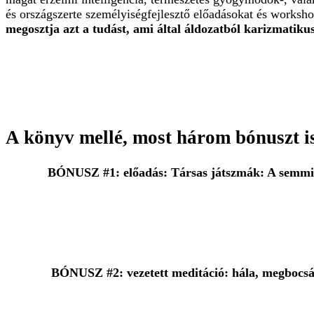
és országszerte személyiségfejlesztő előadásokat és worksho
megosztja azt a tudást, ami által áldozatból karizmatikus
A könyv mellé, most három bónuszt 
BÓNUSZ #1: előadás: Társas játszmák: A semminél
BÓNUSZ #2: vezetett meditáció: hála, megbocsátás