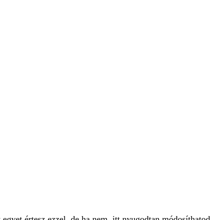
 egyet értesz ezzel, de ha nem, itt nyugodtan módosíthatod