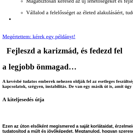
Magabiztosan keresed az új lehetőségeket és fejl
Vállalod a felelősséget az életed alakulásáért, t
Megértettem: kérek egy példányt!
Fejleszd a karizmád, és fedezd fel
a legjobb önmagad…
A kevésbé tudatos emberek nehezen oldják fel az esetleges feszültség
kapcsolatok, szégyen, instabilitás. De van egy másik út is, amit úg
A kiteljesedés útja
Ezen az úton elsőként megismered a saját korlátaidat, érzelmei
tudatosítod a múlt és jövőképedet. Megtanulod, hogyan szere