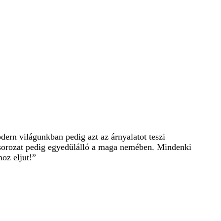
odern világunkban pedig azt az árnyalatot teszi
a sorozat pedig egyedülálló a maga nemében. Mindenki
oz eljut!”