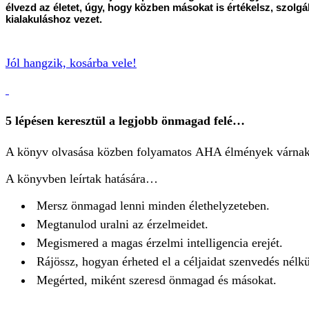
élvezd az életet, úgy, hogy közben másokat is értékelsz, szol
kialakuláshoz vezet.
Jól hangzik, kosárba vele!
5 lépésen keresztül a legjobb önmagad felé…
A könyv olvasása közben folyamatos AHA élmények várnak rá
A könyvben leírtak hatására…
Mersz önmagad lenni minden élethelyzeteben.
Megtanulod uralni az érzelmeidet.
Megismered a magas érzelmi intelligencia erejét.
Rájössz, hogyan érheted el a céljaidat szenvedés nélkül
Megérted, miként szeresd önmagad és másokat.