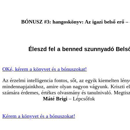
BÓNUSZ #3: hangoskönyv: Az igazi belső erő – érze
Éleszd fel a benned szunnyadó Belső 
OKé, kérem a könyvet és a bónuszokat!
Az érzelmi intelligencia fontos, sőt, az egyik kiemelten lén
mindennapjainkhoz, amire olyan nagyon vágyunk. Kriszti el
számára érdemes, értékes olvasmány és tanulnivaló. Megtisz
Máté Brigi
– Lépcsőfok
Kérem a könyvet és a bónuszokat!