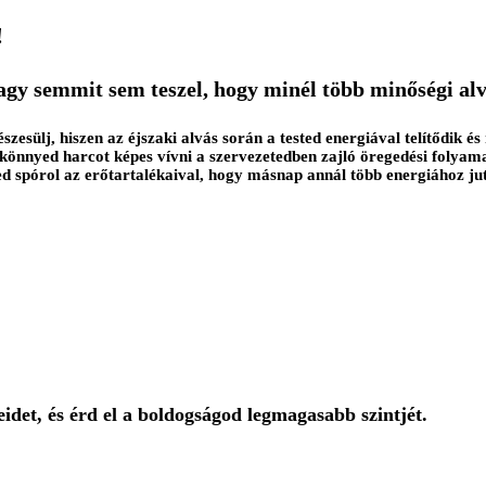
!
vagy semmit sem teszel, hogy minél több minőségi al
zesülj, hiszen az éjszaki alvás során a tested energiával telítődik 
 könnyed harcot képes vívni a szervezetedben zajló öregedési folyam
sted spórol az erőtartalékaival, hogy másnap annál több energiához ju
idet, és érd el a boldogságod legmagasabb szintjét
.