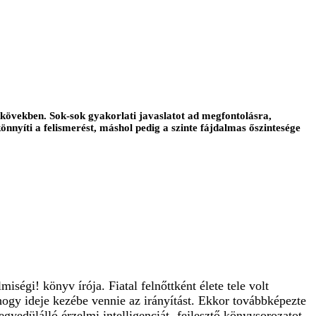
ldkövekben. Sok-sok gyakorlati javaslatot ad megfontolásra,
nnyíti a felismerést, máshol pedig a szinte fájdalmas őszintesége
iségi! könyv írója. Fiatal felnőttként élete tele volt
 hogy ideje kezébe vennie az irányítást. Ekkor továbbképezte
gyedülálló érzelmi intelligenciát- fejlesztő könyvsorozatot,