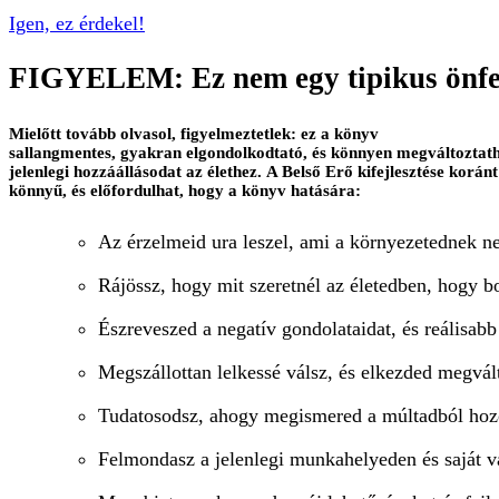
Igen, ez érdekel!
FIGYELEM: Ez nem egy tipikus önfej
Mielőtt tovább olvasol, figyelmeztetlek: ez a könyv
sallangmentes, gyakran elgondolkodtató, és könnyen megváltoztath
jelenlegi hozzáállásodat az élethez. A Belső Erő kifejlesztése korán
könnyű, és előfordulhat, hogy a könyv hatására:
Az érzelmeid ura leszel, ami a környezetednek ne
Rájössz, hogy mit szeretnél az életedben, hogy b
Észreveszed a negatív gondolataidat, és reálisabb
Megszállottan lelkessé válsz, és elkezded megvált
Tudatosodsz, ahogy megismered a múltadból hoz
Felmondasz a jelenlegi munkahelyeden és saját v