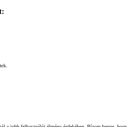
t:
tek.
znál a jobb felhasználói élmény érdekében. Bízom benne, hogy