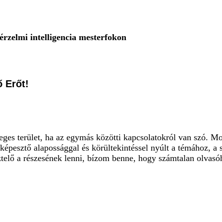
lmi intelligencia mesterfokon
Erőt!
yeges terület, ha az egymás közötti kapcsolatokról van szó. M
képesztő alapossággal és körültekintéssel nyúlt a témához, 
telő a részesének lenni, bízom benne, hogy számtalan olvasóh