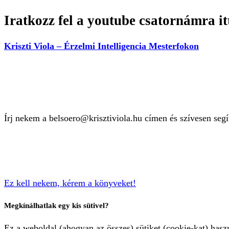
Iratkozz fel a youtube csatornámra it
Kriszti Viola – Érzelmi Intelligencia Mesterfokon
Kérdésed van?
Írj nekem a belsoero@krisztiviola.hu címen és szívesen segí
Ez kell nekem, kérem a könyveket!
Megkínálhatlak egy kis sütivel?
Ez a weboldal (ahogyan az összes) sütiket (cookie-kat) has