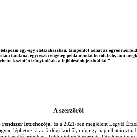
e-belelapozni egy-egy életszakaszban, támpontot adhat az egyes mérfö
íkon tanítana, egyrészt rengeteg példamondat került bele, ami megkö
ok lehetnek szintén iránytadóak, a fejlődésünk jelzőtáblái.”
A szerzőről
ó rendszer létrehozója
, és a 2021-ben megjelent Legyél Érzelm
hogyan léphetne ki az ördögi körből, míg egy nap elhatározta,
nt segítő irányban. Több diplomát szerzett, létrehozott egy e