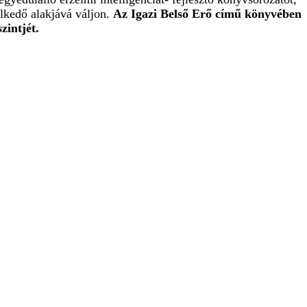
elkedő alakjává váljon.
A
z Igazi Belső Erő című könyvében
zintjét.