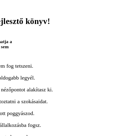
lesztő könyv!
atja a
t sem
m fog tetszeni.
oldogabb legyél.
 nézőpontot alakítasz ki.
oztatni a szokásaidat.
ott poggyászod.
állalkozásba fogsz.