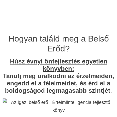
Van itt Neked még
valami:
Hogyan találd meg a Belső
Erőd?
Húsz évnyi önfejlesztés egyetlen
könyvben:
Tanulj meg uralkodni az érzelmeiden,
engedd el a félelmeidet, és érd el a
boldogságod legmagasabb szintjét
.