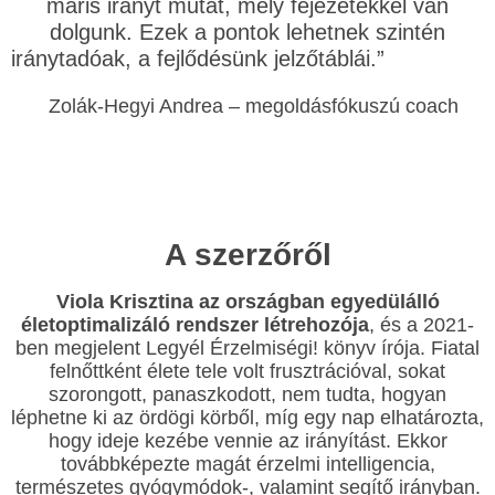
máris irányt mutat, mely fejezetekkel van
dolgunk. Ezek a pontok lehetnek szintén
iránytadóak, a fejlődésünk jelzőtáblái.”
Zolák-Hegyi Andrea – megoldásfókuszú coach
A szerzőről
Viola Krisztina az országban egyedülálló
életoptimalizáló rendszer létrehozója
, és a 2021-
ben megjelent Legyél Érzelmiségi! könyv írója. Fiatal
felnőttként élete tele volt frusztrációval, sokat
szorongott, panaszkodott, nem tudta, hogyan
léphetne ki az ördögi körből, míg egy nap elhatározta,
hogy ideje kezébe vennie az irányítást. Ekkor
továbbképezte magát érzelmi intelligencia,
természetes gyógymódok-, valamint segítő irányban.