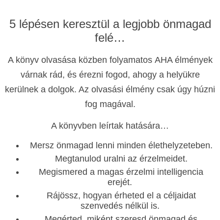
5 lépésen keresztül a legjobb önmagad
felé…
A könyv olvasása közben folyamatos AHA élmények
várnak rád, és érezni fogod, ahogy a helyükre
kerülnek a dolgok. Az olvasási élmény csak úgy húzni
fog magával.
A könyvben leírtak hatására…
Mersz önmagad lenni minden élethelyzeteben.
Megtanulod uralni az érzelmeidet.
Megismered a magas érzelmi intelligencia
erejét.
Rájössz, hogyan érheted el a céljaidat
szenvedés nélkül is.
Megérted, miként szeresd önmagad és