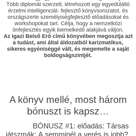
Több diplomát szerzett, létrehozott egy egyedülálló
érzelmi intelligenciát- fejlesztő könyvsorozatot, és
országszerte személyiségfejlesztő előadásokat és
workshopokat tart. Célja, hogy a nemzetközi
önfejlesztés egyik kiemelkedő alakjává váljon.
A
z Igazi Belső Erő című könyvében megosztja azt
a tudást, ami által áldozatból karizmatikus,
sikeres egyéniséggé vált, és megemelte a saját
boldogságszintjét.
A könyv mellé, most három
bónuszt is kapsz…
BÓNUSZ #1: előadás: Társas
játszmák: A semminél a verés is jobb?