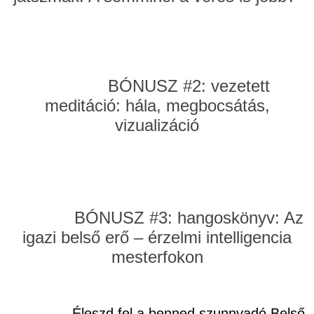
BÓNUSZ #2: vezetett
meditáció: hála, megbocsátás,
vizualizáció
BÓNUSZ #3: hangoskönyv: Az
igazi belső erő – érzelmi intelligencia
mesterfokon
Éleszd fel a benned szunnyadó Belső