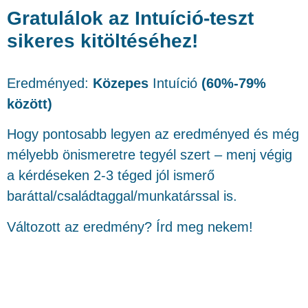
Gratulálok az Intuíció-teszt
sikeres kitöltéséhez!
Eredményed:
Közepes
Intuíció
(60%-79%
között)
Hogy pontosabb legyen az eredményed és még
mélyebb önismeretre tegyél szert – menj végig
a kérdéseken 2-3 téged jól ismerő
baráttal/családtaggal/munkatárssal is.
Változott az eredmény? Írd meg nekem!