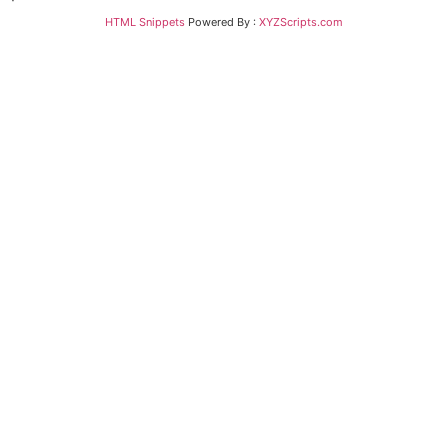
HTML Snippets
Powered By :
XYZScripts.com
Bejelentkezés
The password must have a minimum of 8 characters
of numbers and letters, contain at least 1 capital
letter
Emlékezz rám