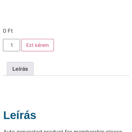
0
Ft
Ezt kérem
Leírás
Leírás
Auto generated product for membership please