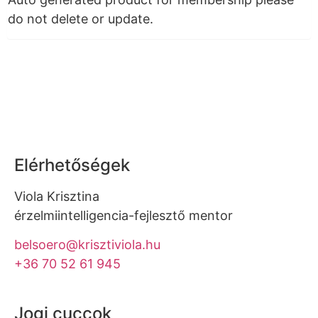
do not delete or update.
Elérhetőségek
Viola Krisztina
érzelmiintelligencia-fejlesztő mentor
belsoero@krisztiviola.hu
+36 70 52 61 945
Jogi cuccok