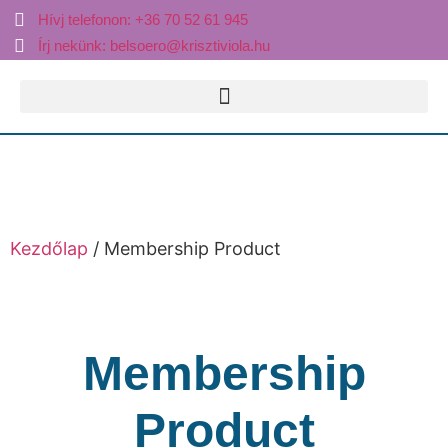
Hívj telefonon: +36 70 52 61 945
Írj nekünk: belsoero@krisztiviola.hu
Kezdőlap
/ Membership Product
Membership
Product