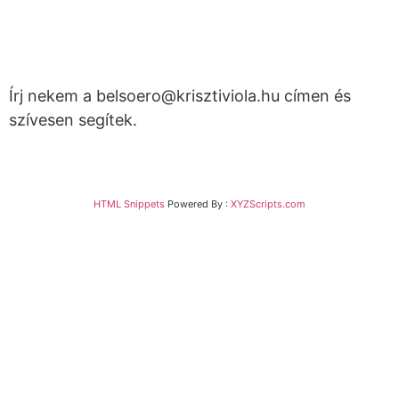
Kérdésed van?
Írj nekem a belsoero@krisztiviola.hu címen és
szívesen segítek.
HTML Snippets
Powered By :
XYZScripts.com
Bejelentkezés