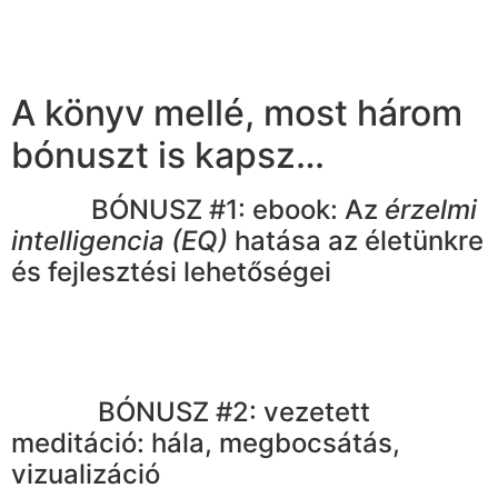
A könyv mellé, most három
bónuszt is kapsz…
BÓNUSZ #1: ebook: Az
érzelmi
intelligencia (EQ)
hatása az életünkre
és fejlesztési lehetőségei
BÓNUSZ #2: vezetett
meditáció: hála, megbocsátás,
vizualizáció