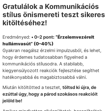
Gratulálok a
Kommunikációs
stílus önismereti teszt
sikeres
kitöltéséhez!
Eredményed:
•
0–2 pont
: “Érzelemvezérelt
hullámvasút” (0–40%)
Gyakran reagálsz érzelmi impulzusból, és lehet,
hogy érdemes tudatosabban figyelned a
kommunikációs stílusodra. A stabilabb,
kiegyensúlyozott reakciók fejlesztése segíthet
hatékonyabbá és magabiztosabbá válni.
Miután kitöltötted a tesztet,
töltsd ki újra, de
ezúttal úgy, hogy a párod szokásos reakcióit
jelöld be!