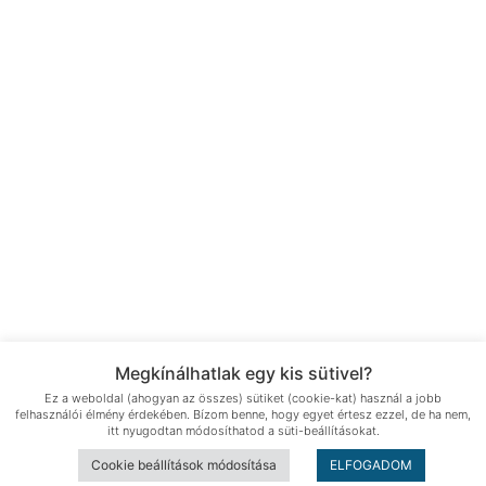
The password must have a minimum of 8 characters
of numbers and letters, contain at least 1 capital
letter
Emlékezz rám
Bejelentkezés
Regisztráció
Jelszó visszaállítása
Send reset link
Password reset link sent
to your email
Bezár
Megkínálhatlak egy kis sütivel?
Your application is sent
We'll send you an email as
Ez a weboldal (ahogyan az összes) sütiket (cookie-kat) használ a jobb
felhasználói élmény érdekében. Bízom benne, hogy egyet értesz ezzel, de ha nem,
soon as your application is approved.
Go to Profile
itt nyugodtan módosíthatod a süti-beállításokat.
No account?
Regisztráció
Bejelentkezés
Cookie beállítások módosítása
ELFOGADOM
Elfelejtett jelszó