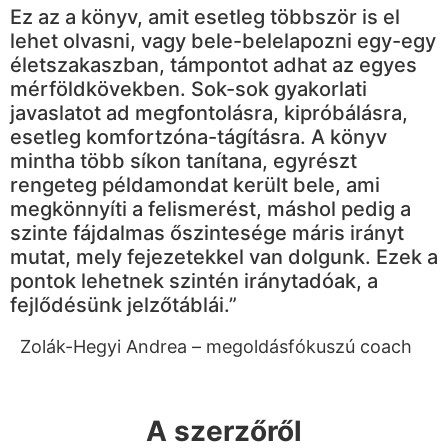
Ez az a könyv, amit esetleg többször is el
lehet olvasni, vagy bele-belelapozni egy-egy
életszakaszban, támpontot adhat az egyes
mérföldkövekben. Sok-sok gyakorlati
javaslatot ad megfontolásra, kipróbálásra,
esetleg komfortzóna-tágításra. A könyv
mintha több síkon tanítana, egyrészt
rengeteg példamondat került bele, ami
megkönnyíti a felismerést, máshol pedig a
szinte fájdalmas őszintesége máris irányt
mutat, mely fejezetekkel van dolgunk. Ezek a
pontok lehetnek szintén iránytadóak, a
fejlődésünk jelzőtáblái.”
Zolák-Hegyi Andrea – megoldásfókuszú coach
A szerzőről