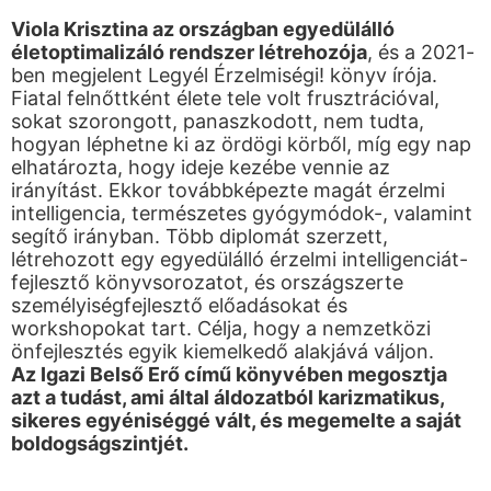
Viola Krisztina az országban egyedülálló
életoptimalizáló rendszer létrehozója
, és a 2021-
ben megjelent Legyél Érzelmiségi! könyv írója.
Fiatal felnőttként élete tele volt frusztrációval,
sokat szorongott, panaszkodott, nem tudta,
hogyan léphetne ki az ördögi körből, míg egy nap
elhatározta, hogy ideje kezébe vennie az
irányítást. Ekkor továbbképezte magát érzelmi
intelligencia, természetes gyógymódok-, valamint
segítő irányban. Több diplomát szerzett,
létrehozott egy egyedülálló érzelmi intelligenciát-
fejlesztő könyvsorozatot, és országszerte
személyiségfejlesztő előadásokat és
workshopokat tart. Célja, hogy a nemzetközi
önfejlesztés egyik kiemelkedő alakjává váljon.
A
z Igazi Belső Erő című könyvében megosztja
azt a tudást, ami által áldozatból karizmatikus,
sikeres egyéniséggé vált, és megemelte a saját
boldogságszintjét.